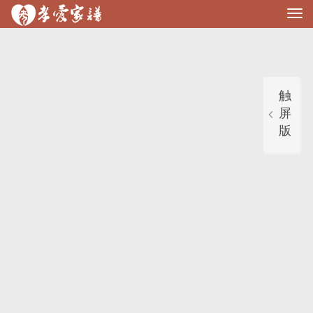
寻根问祖，上孝爱家谱
已有112457 人在线修谱，共修家谱173460 部
展
开
导
航
触
屏
版