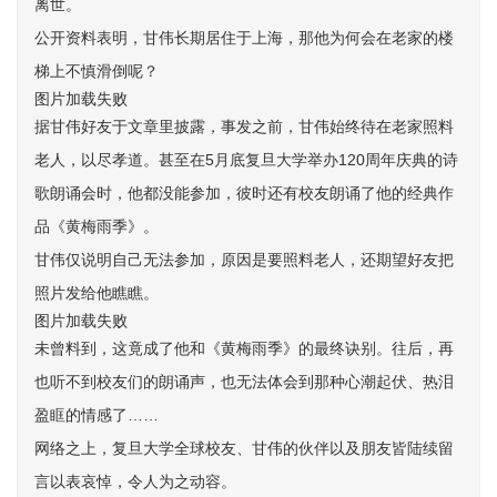
离世。
公开资料表明，甘伟长期居住于上海，那他为何会在老家的楼
梯上不慎滑倒呢？
图片加载失败
据甘伟好友于文章里披露，事发之前，甘伟始终待在老家照料
老人，以尽孝道。甚至在5月底复旦大学举办120周年庆典的诗
歌朗诵会时，他都没能参加，彼时还有校友朗诵了他的经典作
品《黄梅雨季》。
甘伟仅说明自己无法参加，原因是要照料老人，还期望好友把
照片发给他瞧瞧。
图片加载失败
未曾料到，这竟成了他和《黄梅雨季》的最终诀别。往后，再
也听不到校友们的朗诵声，也无法体会到那种心潮起伏、热泪
盈眶的情感了……
网络之上，复旦大学全球校友、甘伟的伙伴以及朋友皆陆续留
言以表哀悼，令人为之动容。