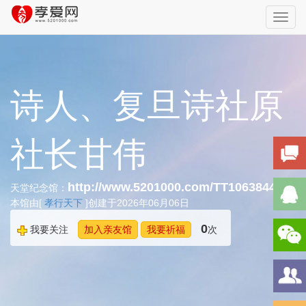
Toggl
navig
诗人、复旦诗社原
社长甘伟
http://www.5201000.com/TT106384455
天堂纪念馆：
本馆由[
孝行天下
]创建于2026年06月06日
0
我要关注
加入亲友馆
我要祈福
次