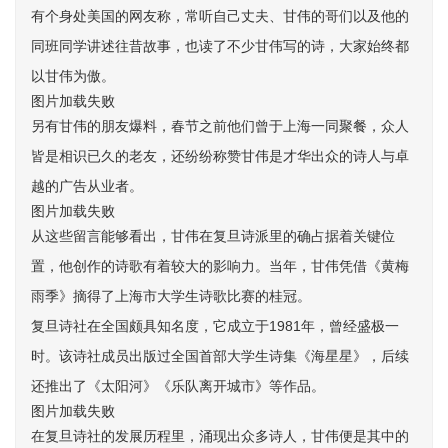
有个身处美国的网友称，常听自己丈夫、甘伟的哥们以及他的
同班同学讲述往昔故事，也读了不少甘伟写的诗，大家始终都
以甘伟为傲。
图片加载失败
另有甘伟的朋友爆料，春节之前他们曾于上海一同聚餐，众人
皆是相识已久的老友，还纷纷称赞甘伟是才华出众的诗人与卓
越的广告从业者。
图片加载失败
从这些留言能够看出，甘伟在复旦诗派里的确占据着关键位
置，他创作的诗歌有着较大的影响力。当年，甘伟凭借《黄梅
雨季》摘得了上海市大学生诗歌比赛的桂冠。
复旦诗社在全国颇具知名度，它成立于1981年，曾经盛极一
时。该诗社成员出版过全国首部大学生诗集《海星星》，后续
还推出了《太阳河》《乐队离开城市》等作品。
图片加载失败
在复旦诗社的发展历程里，涌现出众多诗人，甘伟便是其中的