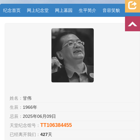
纪念首页
网上纪念堂
网上墓园
生平简介
音容笑貌
档案资料
追忆文章
时空信箱
亲友关系
祭奠记录
许愿祈福
姓名：
甘伟
生辰：
1966年
忌辰：
2025年06月09日
TT106384455
天堂纪念馆号：
已经离开我们：
427
天