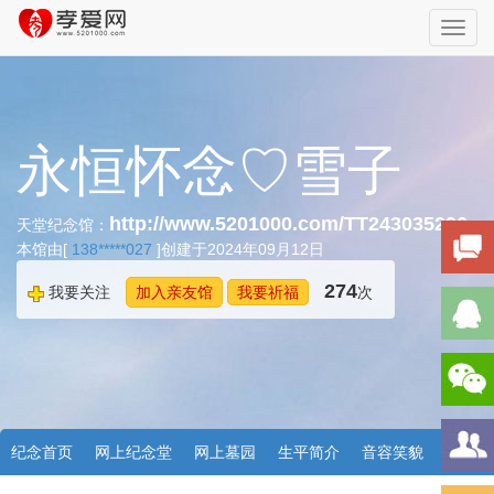
Toggl
navig
永恒怀念♡雪子
http://www.5201000.com/TT243035296
天堂纪念馆：
本馆由[
138*****027
]创建于2024年09月12日
274
我要关注
加入亲友馆
我要祈福
次
纪念首页
网上纪念堂
网上墓园
生平简介
音容笑貌