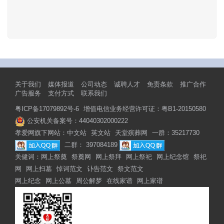
关于我们
媒体报道
公司动态
诚聘人才
免责条款
推广合作
广告服务
支付方式
联系我们
粤ICP备17079892号-6
增值电信业务经营许可证：粤B1-20150580
公安机关备案号：44040302000222
孝爱网旗下网站：
中文站
英文站
天堂殡葬网
一群：35217730
二群： 397084189
关健词：
网上祭奠
祭奠网
网上祭拜
网上祭祀
网上纪念馆
祭祀
网
网上扫墓
悼词范文
讣告范文
祭文范文
网上纪念
网上公墓
周公解梦
在线家谱
网上家谱