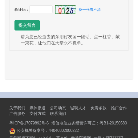
验证码：
换一张看不清
提交留言
请为您已经逝去的亲朋好友留一段话、点一柱香、献
一束花，让他们在天堂永不孤单。
关于我们
媒体报道
公司动态
诚聘人才
免责条款
推广合作
广告服务
支付方式
联系我们
粤ICP备17079892号-6
增值电信业务经营许可证：粤B1-20150580
公安机关备案号：44040302000222
孝爱网旗下网站：
中文站
英文站
天堂殡葬网
一群：35217730