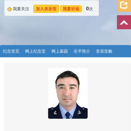
0
我要关注
加入亲友馆
我要祈福
次
纪念首页
网上纪念堂
网上墓园
生平简介
音容笑貌
档案资料
追忆文章
时空信箱
亲友关系
祭奠记录
许愿祈福