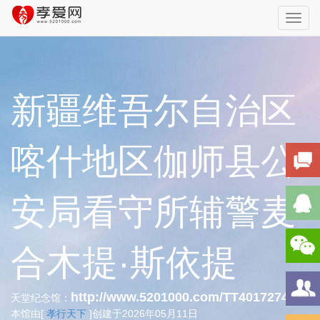
Toggl
navig
新疆维吾尔自治区
喀什地区伽师县公
安局看守所辅警麦
合木提·斯依提
http://www.5201000.com/TT401727407
天堂纪念馆：
本馆由[
孝行天下
]创建于2026年05月11日