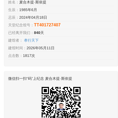
姓名：
麦合木提·斯依提
生辰：
1985年6月
忌辰：
2024年04月18日
TT401727407
天堂纪念馆号：
已经离开我们：
840
天
建馆者：
孝行天下
建馆时间：
2026年05月11日
点击数：
1817次
微信扫一扫“码”上纪念 麦合木提·斯依提