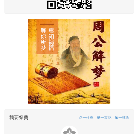
我要祭奠
点一柱香、献一束花、敬一杯酒