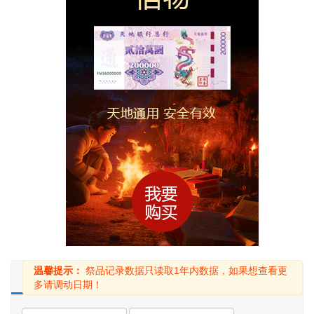
温馨提示：
祭品记录数据只读取1年内数据，如果想查看更
使用中
已过期
已删除
多请调动日期！