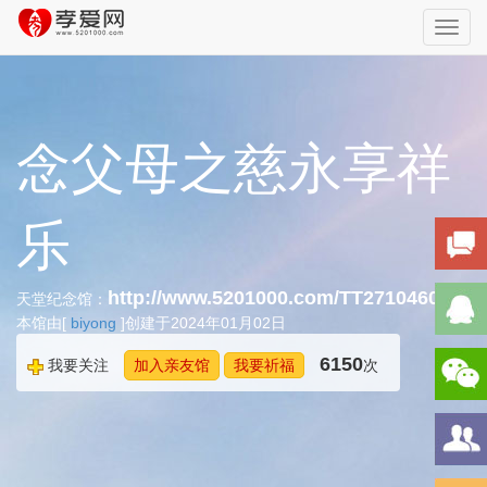
Toggl
navig
念父母之慈永享祥
乐
http://www.5201000.com/TT271046059
天堂纪念馆：
本馆由[
biyong
]创建于2024年01月02日
6150
我要关注
加入亲友馆
我要祈福
次