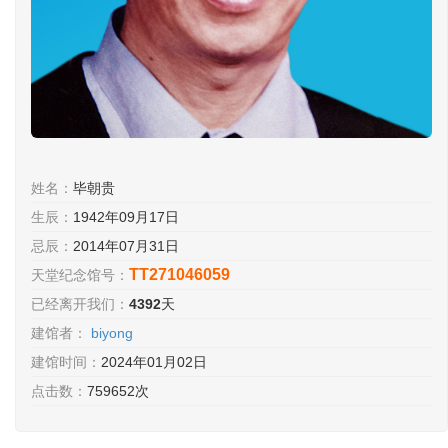
姓名：
毕朝贵
生辰：
1942年09月17日
忌辰：
2014年07月31日
TT271046059
天堂纪念馆号：
已经离开我们：
4392
天
建馆者：
biyong
建馆时间：
2024年01月02日
点击数：
759652次