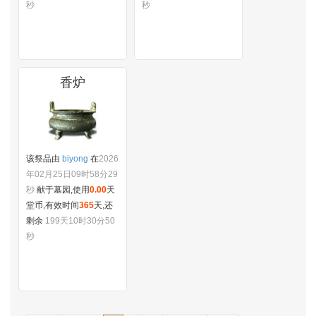
剩余
220天10时19分34
剩余
220天10时19分34
秒
秒
香炉
该祭品由
biyong
在
2026
年02月25日09时58分29
秒
献于墓园,使用
0.00
天
堂币,有效时间
365
天,还
剩余
199天10时30分50
秒