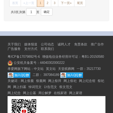
首页
«上一页
1
2
3
下一页»
尾页
确定
共3页,到第
页
关于我们
媒体报道
公司动态
诚聘人才
免责条款
推广合作
广告服务
支付方式
联系我们
粤ICP备17079892号-6
增值电信业务经营许可证：粤B1-20150580
公安机关备案号：44040302000222
孝爱网旗下网站：
中文站
英文站
天堂殡葬网
一群：35217730
二群： 397084189
关健词：
网上祭奠
祭奠网
网上祭拜
网上祭祀
网上纪念馆
祭祀
网
网上扫墓
悼词范文
讣告范文
祭文范文
网上纪念
网上公墓
周公解梦
在线家谱
网上家谱