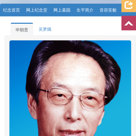
纪念首页
网上纪念堂
网上墓园
生平简介
音容笑貌
档案资料
追忆文章
时空信箱
亲友关系
祭奠记录
吴梦娥
毕朝贵
许愿祈福