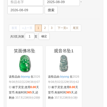
-
搜索
首页
«上一页
1
2
3
下一页»
尾页
确定
共3页,到第
页
笑面佛吊坠
观音吊坠1
该祭品由
biyong
在
2026
该祭品由
biyong
在
2026
年08月02日22时36分07
年08月02日22时35分42
秒
献于灵堂,使用
0.00
天
秒
献于灵堂,使用
0.00
天
堂币,有效时间
365
天,还
堂币,有效时间
365
天,还
剩余
357天23时8分28秒
剩余
357天23时8分3秒