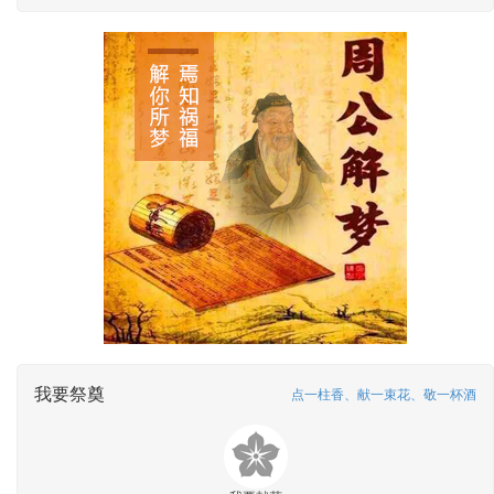
我要祭奠
点一柱香、献一束花、敬一杯酒