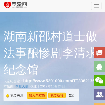
Toggl
navig
湖南新邵村道士做
法事酿惨剧李清求
纪念馆
http://www.5201000.com/TT338213604
天堂纪念馆：
本馆由[
孝爱天使
]创建于2012年10月24日
2
我要关注
加入亲友馆
我要祈福
次