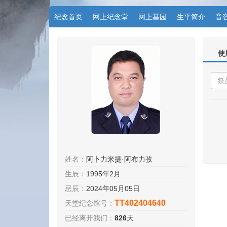
纪念首页
网上纪念堂
网上墓园
生平简介
音
使
姓名：
阿卜力米提·阿布力孜
生辰：
1995年2月
忌辰：
2024年05月05日
TT402404640
天堂纪念馆号：
已经离开我们：
826
天