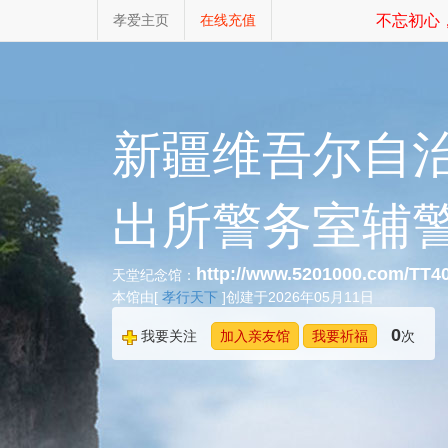
孝爱主页
在线充值
不忘初心，
新疆维吾尔自
出所警务室辅
http://www.5201000.com/TT4
天堂纪念馆：
本馆由[
孝行天下
]创建于2026年05月11日
0
我要关注
加入亲友馆
我要祈福
次