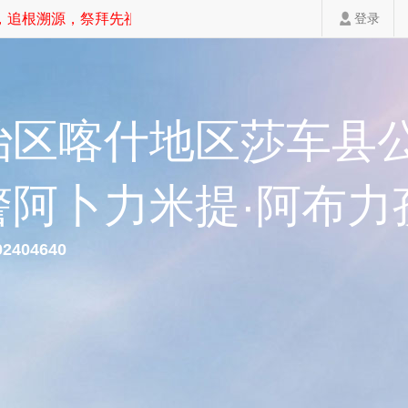
追根溯源，祭拜先祖，家道斐然！
登录
治区喀什地区莎车县
警阿卜力米提·阿布力
02404640