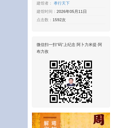
建馆者：
孝行天下
建馆时间：
2026年05月11日
点击数：
1592次
微信扫一扫“码”上纪念 阿卜力米提·阿
布力孜