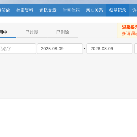
容笑貌
档案资料
追忆文章
时空信箱
亲友关系
祭奠记录
许
温馨提
用中
已过期
已删除
多请调
-