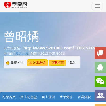
Toggl
navig
曾昭燏
http://www.5201000.com/TT061216983
天堂纪念馆：
本馆由[
爱无止境
]创建于2012年05月06日
3
我要关注
加入亲友馆
我要祈福
次
纪念首页
网上纪念堂
网上墓园
生平简介
音容笑貌