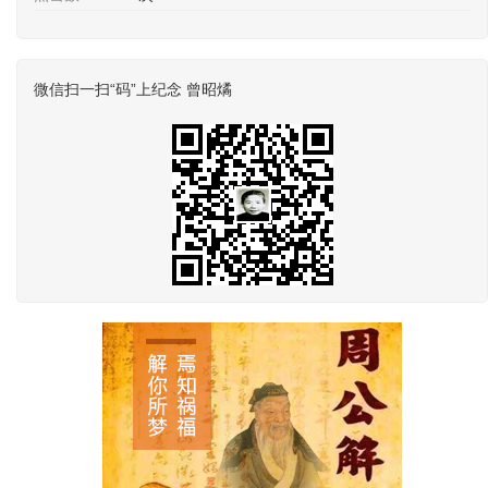
微信扫一扫“码”上纪念 曾昭燏