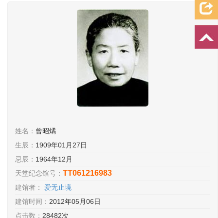
档案资料
追忆文章
时空信箱
亲友关系
祭奠记录
许愿祈福
姓名：
曾昭燏
生辰：
1909年01月27日
忌辰：
1964年12月
TT061216983
天堂纪念馆号：
建馆者：
爱无止境
建馆时间：
2012年05月06日
点击数：
28482次