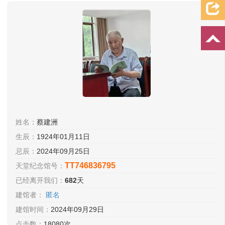
档案资料
追忆文章
时空信箱
亲友关系
祭奠记录
许愿祈福
姓名：
蔡建洲
生辰：
1924年01月11日
忌辰：
2024年09月25日
TT746836795
天堂纪念馆号：
已经离开我们：
682
天
建馆者：
匿名
建馆时间：
2024年09月29日
点击数：
18080次