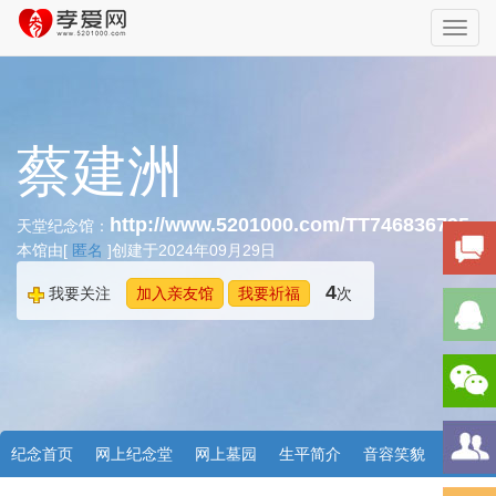
Toggl
navig
蔡建洲
http://www.5201000.com/TT746836795
天堂纪念馆：
本馆由[
匿名
]创建于2024年09月29日
4
我要关注
加入亲友馆
我要祈福
次
纪念首页
网上纪念堂
网上墓园
生平简介
音容笑貌