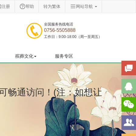
注册
帮助
转为繁体
网站导航
全国服务热线电话
0756-5505888
工作日：9:00-18:00（周一至周五）
殡葬文化
服务专区
可畅通访问！(注：如想让