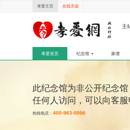
孝爱主页
在线充值
主
孝爱首页
纪念馆
家谱
此纪念馆为非公开纪念馆
任何人访问，可以向客服
400-963-0096
热线电话：