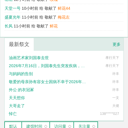
萌萌
12小时前 给
敬献了
玫瑰
天堂一号
10小时前 给
敬献了
鲜花44
盛夏光年
11小时前 给
敬献了
梅花左
最新祭文
更多
油画艺术家刘国泰去世
孝行天下
2026年7月16日，刘国泰先生突发疾病，不幸去世，享年六十八岁
孝行天下
与妈妈的告别
许丰
敬爱的母亲孙有容女士因病不幸于2026年1月27日14时57分与世长辞
许丰
外公:的衣冠冢
许丰
天天想你
一文
大哥走了
大佬
悼亡
138*****027
默认
建馆时间
访问量
关注量