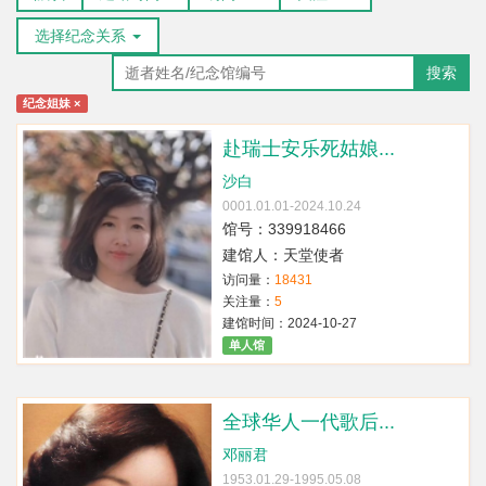
选择纪念关系
搜索
纪念姐妹
×
赴瑞士安乐死姑娘...
沙白
0001.01.01-2024.10.24
馆号：339918466
建馆人：天堂使者
访问量：
18431
关注量：
5
建馆时间：2024-10-27
单人馆
全球华人一代歌后...
邓丽君
1953.01.29-1995.05.08