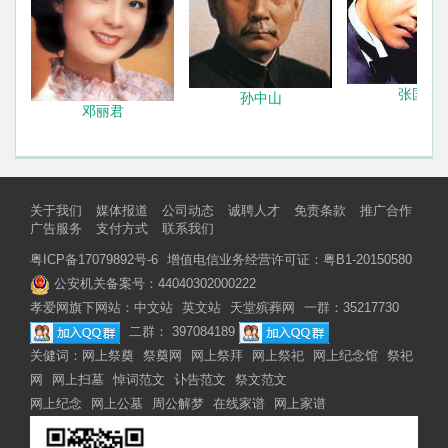
张国荣
孙中山
邓丽君
关于我们
媒体报道
公司动态
诚聘人才
免责条款
推广合作
广告服务
支付方式
联系我们
粤ICP备17079892号-6
增值电信业务经营许可证：粤B1-20150580
公安机关备案号：44040302000222
孝爱网旗下网站：
中文站
英文站
天堂殡葬网
一群：35217730
二群： 397084189
关健词：
网上祭奠
祭奠网
网上祭拜
网上祭祀
网上纪念馆
祭祀
网
网上扫墓
悼词范文
讣告范文
祭文范文
网上纪念
网上公墓
周公解梦
在线家谱
网上家谱