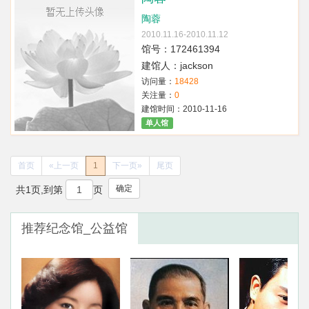
陶蓉
2010.11.16-2010.11.12
馆号：172461394
建馆人：jackson
访问量：
18428
关注量：
0
建馆时间：2010-11-16
单人馆
首页
«上一页
1
下一页»
尾页
确定
共1页,到第
页
推荐纪念馆_公益馆