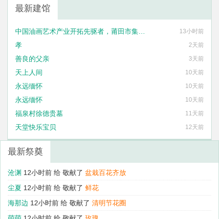
最新建馆
中国油画艺术产业开拓先驱者，莆田市集友艺术框业有限公司法定代表人刘国泰
13小时前
孝
2天前
善良的父亲
3天前
天上人间
10天前
永远缅怀
10天前
永远缅怀
10天前
福泉村徐德贵墓
11天前
天堂快乐宝贝
12天前
最新祭奠
长风
11小时前 给
敬献了
鲜花
沧渊
12小时前 给
敬献了
盆栽百花齐放
尘夏
12小时前 给
敬献了
鲜花
海那边
12小时前 给
敬献了
清明节花圈