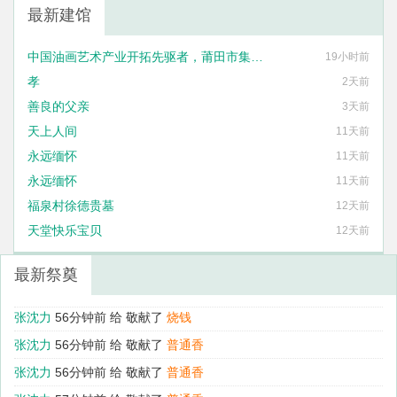
最新建馆
中国油画艺术产业开拓先驱者，莆田市集友艺术框业有限公司法定代表人刘国泰
19小时前
孝
2天前
善良的父亲
3天前
天上人间
11天前
永远缅怀
11天前
永远缅怀
11天前
福泉村徐德贵墓
12天前
天堂快乐宝贝
12天前
最新祭奠
张沈力
56分钟前 给
敬献了
烧钱
张沈力
56分钟前 给
敬献了
烧钱
张沈力
56分钟前 给
敬献了
普通香
张沈力
56分钟前 给
敬献了
普通香