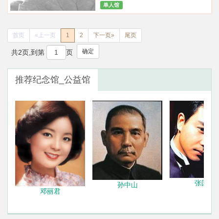
单人馆
首页
«上一页
1
2
下一页»
尾页
确定
共2页,到第
页
推荐纪念馆_公益馆
张国荣
孙中山
邓丽君