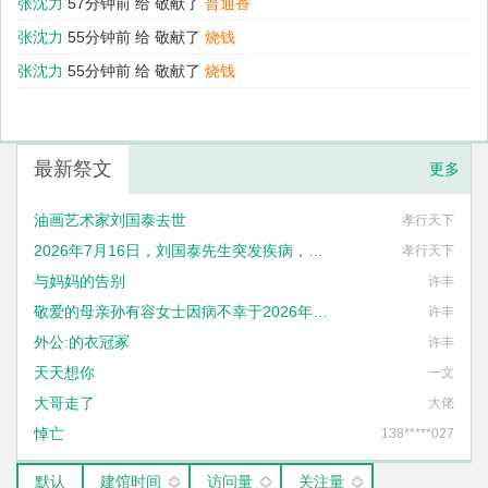
张沈力
57分钟前 给
敬献了
普通香
张沈力
55分钟前 给
敬献了
烧钱
张沈力
55分钟前 给
敬献了
烧钱
最新祭文
更多
油画艺术家刘国泰去世
孝行天下
2026年7月16日，刘国泰先生突发疾病，不幸去世，享年六十八岁
孝行天下
与妈妈的告别
许丰
敬爱的母亲孙有容女士因病不幸于2026年1月27日14时57分与世长辞
许丰
外公:的衣冠冢
许丰
天天想你
一文
大哥走了
大佬
悼亡
138*****027
默认
建馆时间
访问量
关注量