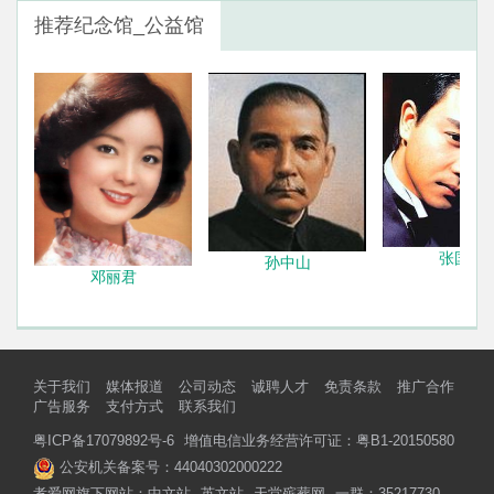
推荐纪念馆_公益馆
张国荣
孙中山
邓丽君
关于我们
媒体报道
公司动态
诚聘人才
免责条款
推广合作
广告服务
支付方式
联系我们
粤ICP备17079892号-6
增值电信业务经营许可证：粤B1-20150580
公安机关备案号：44040302000222
孝爱网旗下网站：
中文站
英文站
天堂殡葬网
一群：35217730