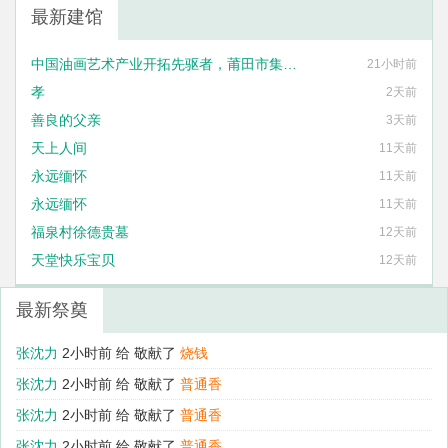
最新建馆
中国油画艺术产业开拓先驱者，莆田市集友艺术框业有限公司法定代表人刘国泰
21小时前
孝
2天前
善良的父亲
3天前
天上人间
11天前
永远缅怀
11天前
永远缅怀
11天前
福泉村徐德贵墓
12天前
天堂快乐宝贝
12天前
最新祭奠
张沈力
2小时前 给
敬献了
烧钱
张沈力
2小时前 给
敬献了
烧钱
张沈力
2小时前 给
敬献了
普通香
张沈力
2小时前 给
敬献了
普通香