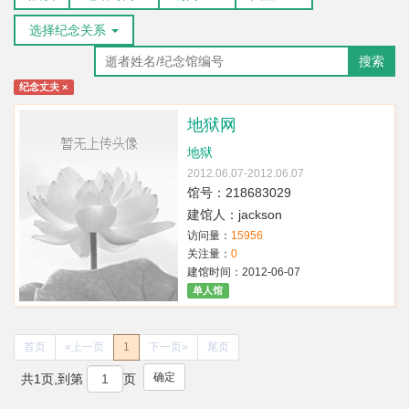
选择纪念关系
搜索
纪念丈夫
×
地狱网
地狱
2012.06.07-2012.06.07
馆号：218683029
建馆人：jackson
访问量：
15956
关注量：
0
建馆时间：2012-06-07
单人馆
首页
«上一页
1
下一页»
尾页
确定
共1页,到第
页