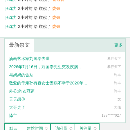
张沈力
2小时前 给
敬献了
普通香
张沈力
2小时前 给
敬献了
烧钱
张沈力
2小时前 给
敬献了
烧钱
最新祭文
更多
油画艺术家刘国泰去世
孝行天下
2026年7月16日，刘国泰先生突发疾病，不幸去世，享年六十八岁
孝行天下
与妈妈的告别
许丰
敬爱的母亲孙有容女士因病不幸于2026年1月27日14时57分与世长辞
许丰
外公:的衣冠冢
许丰
天天想你
一文
大哥走了
大佬
悼亡
138*****027
默认
建馆时间
访问量
关注量