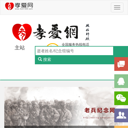
Toggl
naviga
全国服务热线电话
主站
0756-5505888
工作日：9:00-18:00（周一至周五）
搜索
Toggl
naviga