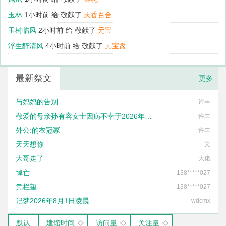
玉林
1小时前 给
敬献了
天香百合
玉树临风
2小时前 给
敬献了
元宝
浮生醉清风‌
4小时前 给
敬献了
元宝盘
最新祭文
更多
与妈妈的告别
许丰
敬爱的母亲孙有容女士因病不幸于2026年1月27日14时57分与世长辞
许丰
外公:的衣冠冢
许丰
天天想你
一文
大哥走了
大佬
悼亡
138*****027
凭栏望
138*****027
记梦2026年8月1日凌晨
wdcmx
默认
建馆时间
访问量
关注量