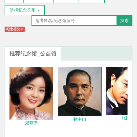
选择纪念关系
搜索
纪念岳父
×
推荐纪念馆_公益馆
张国荣
孙中山
邓丽君