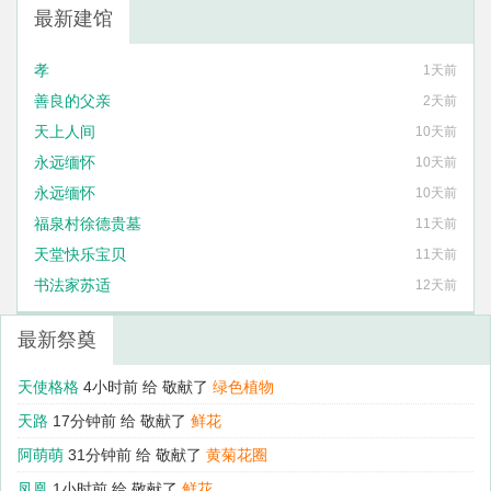
最新建馆
孝
1天前
善良的父亲
2天前
天上人间
10天前
永远缅怀
10天前
永远缅怀
10天前
福泉村徐德贵墓
11天前
天堂快乐宝贝
11天前
书法家苏适
12天前
最新祭奠
天使格格
4小时前 给
敬献了
绿色植物
天路
17分钟前 给
敬献了
鲜花
阿萌萌
31分钟前 给
敬献了
黄菊花圈
凤凰
1小时前 给
敬献了
鲜花