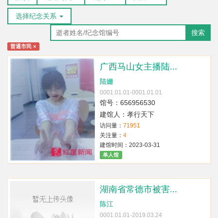
选择纪念关系
搜索
普通市民
×
广西马山女主播陆...
陆姗
0001.01.01-0001.01.01
馆号：656956530
建馆人：孝行天下
访问量：
71951
关注量：
4
建馆时间：2023-03-31
单人馆
湖南省常德市被害...
陈江
0001.01.01-2019.03.24