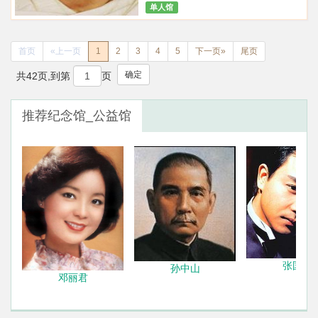
单人馆
首页
«上一页
1
2
3
4
5
下一页»
尾页
确定
共42页,到第
页
推荐纪念馆_公益馆
张国荣
孙中山
邓丽君