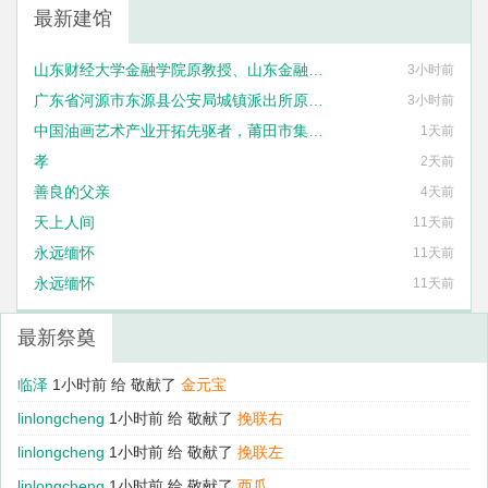
最新建馆
山东财经大学金融学院原教授、山东金融发展研究院原院长刘海明
3小时前
广东省河源市东源县公安局城镇派出所原民警丘峻宇
3小时前
中国油画艺术产业开拓先驱者，莆田市集友艺术框业有限公司法定代表人刘国泰
1天前
孝
2天前
善良的父亲
4天前
天上人间
11天前
永远缅怀
11天前
永远缅怀
11天前
最新祭奠
临泽
1小时前 给
敬献了
金元宝
linlongcheng
1小时前 给
敬献了
挽联右
linlongcheng
1小时前 给
敬献了
挽联左
linlongcheng
1小时前 给
敬献了
西瓜