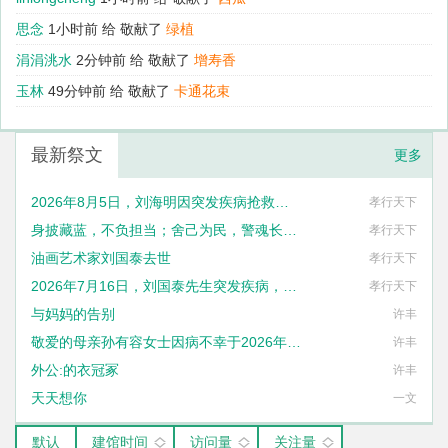
思念
1小时前 给
敬献了
绿植
涓涓洮水
2分钟前 给
敬献了
增寿香
玉林
49分钟前 给
敬献了
卡通花束
最新祭文
更多
2026年8月5日，刘海明因突发疾病抢救无效逝世，终年38岁
孝行天下
身披藏蓝，不负担当；舍己为民，警魂长存。丘峻宇同志用宝贵的生命践行了“人民公安为人民”的铮铮誓言。
孝行天下
油画艺术家刘国泰去世
孝行天下
2026年7月16日，刘国泰先生突发疾病，不幸去世，享年六十八岁
孝行天下
与妈妈的告别
许丰
敬爱的母亲孙有容女士因病不幸于2026年1月27日14时57分与世长辞
许丰
外公:的衣冠冢
许丰
天天想你
一文
默认
建馆时间
访问量
关注量