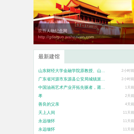
双百人物纪念网
http://gdaiguo.waheaven.com
最新建馆
山东财经大学金融学院原教授、山东金融发展研究院原院长刘海明
2小时
广东省河源市东源县公安局城镇派出所原民警丘峻宇
2小时
中国油画艺术产业开拓先驱者，莆田市集友艺术框业有限公司法定代表人刘国泰
1天
孝
2天
善良的父亲
4天
天上人间
11天
永远缅怀
11天
永远缅怀
11天