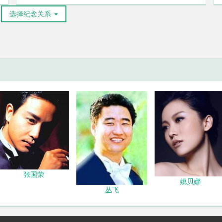
选择纪念关系
张国荣
姚贝娜
丛飞