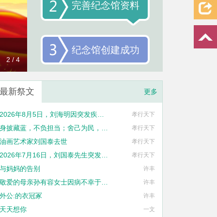
完善纪念馆资料
纪念馆创建成功
2 / 4
最新祭文
更多
2026年8月5日，刘海明因突发疾病抢救无效逝世，终年38岁
孝行天下
身披藏蓝，不负担当；舍己为民，警魂长存。丘峻宇同志用宝贵的生命践行了“人民公安为人民”的铮铮誓言。
孝行天下
油画艺术家刘国泰去世
孝行天下
2026年7月16日，刘国泰先生突发疾病，不幸去世，享年六十八岁
孝行天下
与妈妈的告别
许丰
敬爱的母亲孙有容女士因病不幸于2026年1月27日14时57分与世长辞
许丰
外公:的衣冠冢
许丰
天天想你
一文