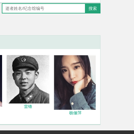
搜索
雷锋
杨俪萍
辛丰年（严格