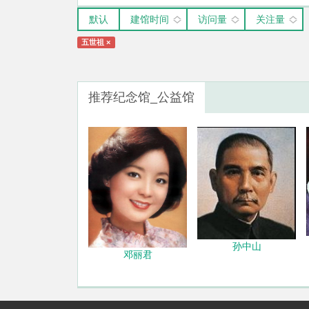
默认
建馆时间
访问量
关注量
五世祖
×
推荐纪念馆_公益馆
孙中山
邓丽君