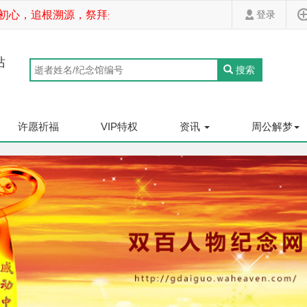
心，追根溯源，祭拜先祖，家道斐然！
登录
站
搜索
许愿祈福
VIP特权
资讯
周公解梦