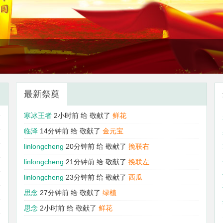
最新祭奠
思念
2小时前 给
敬献了
鲜花
前
寒冰王者
2小时前 给
敬献了
鲜花
前
临泽
14分钟前 给
敬献了
金元宝
前
前
linlongcheng
20分钟前 给
敬献了
挽联右
前
linlongcheng
21分钟前 给
敬献了
挽联左
前
linlongcheng
23分钟前 给
敬献了
西瓜
前
思念
27分钟前 给
敬献了
绿植
前