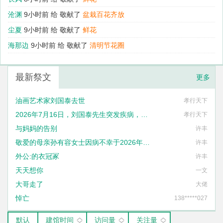
沧渊
9小时前 给
敬献了
盆栽百花齐放
尘夏
9小时前 给
敬献了
鲜花
海那边
9小时前 给
敬献了
清明节花圈
最新祭文
更多
油画艺术家刘国泰去世
孝行天下
2026年7月16日，刘国泰先生突发疾病，不幸去世，享年六十八岁
孝行天下
与妈妈的告别
许丰
敬爱的母亲孙有容女士因病不幸于2026年1月27日14时57分与世长辞
许丰
外公:的衣冠冢
许丰
天天想你
一文
大哥走了
大佬
悼亡
138*****027
默认
建馆时间
访问量
关注量