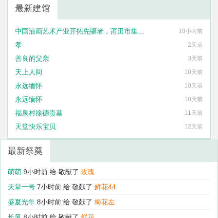
最新建馆
中国油画艺术产业开拓先驱者，莆田市集友艺术框业有限公司法定代表人刘国泰
10小时前
孝
2天前
善良的父亲
3天前
天上人间
10天前
永远缅怀
10天前
永远缅怀
10天前
福泉村徐德贵墓
11天前
天堂快乐宝贝
12天前
最新祭奠
萌萌
9小时前 给
敬献了
玫瑰
天堂一号
7小时前 给
敬献了
鲜花44
盛夏光年
8小时前 给
敬献了
梅花左
长风
8小时前 给
敬献了
鲜花