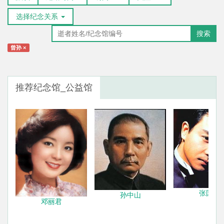
选择纪念关系
搜索
曾孙
×
推荐纪念馆_公益馆
张国荣
孙中山
邓丽君