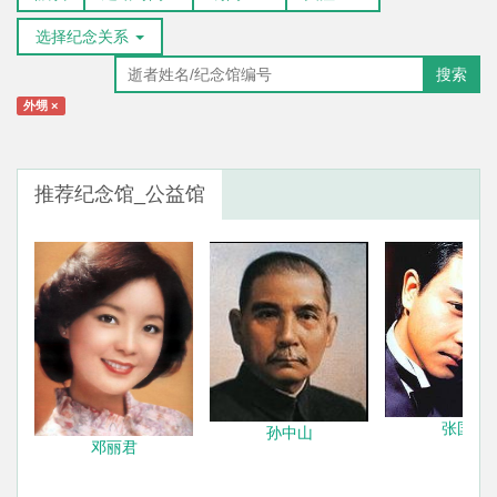
选择纪念关系
搜索
外甥
×
推荐纪念馆_公益馆
张国荣
孙中山
邓丽君