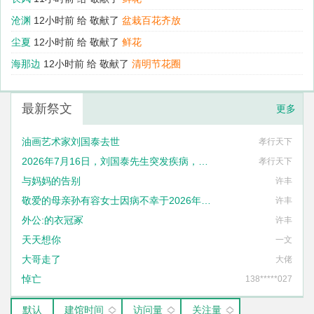
沧渊
12小时前 给
敬献了
盆栽百花齐放
尘夏
12小时前 给
敬献了
鲜花
海那边
12小时前 给
敬献了
清明节花圈
最新祭文
更多
油画艺术家刘国泰去世
孝行天下
2026年7月16日，刘国泰先生突发疾病，不幸去世，享年六十八岁
孝行天下
与妈妈的告别
许丰
敬爱的母亲孙有容女士因病不幸于2026年1月27日14时57分与世长辞
许丰
外公:的衣冠冢
许丰
天天想你
一文
大哥走了
大佬
悼亡
138*****027
默认
建馆时间
访问量
关注量