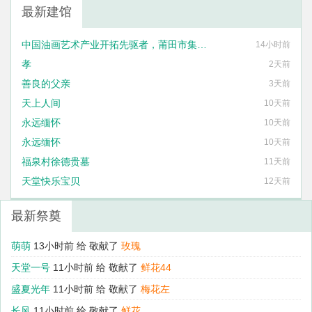
最新建馆
中国油画艺术产业开拓先驱者，莆田市集友艺术框业有限公司法定代表人刘国泰
14小时前
孝
2天前
善良的父亲
3天前
天上人间
10天前
永远缅怀
10天前
永远缅怀
10天前
福泉村徐德贵墓
11天前
天堂快乐宝贝
12天前
最新祭奠
萌萌
13小时前 给
敬献了
玫瑰
天堂一号
11小时前 给
敬献了
鲜花44
盛夏光年
11小时前 给
敬献了
梅花左
长风
11小时前 给
敬献了
鲜花