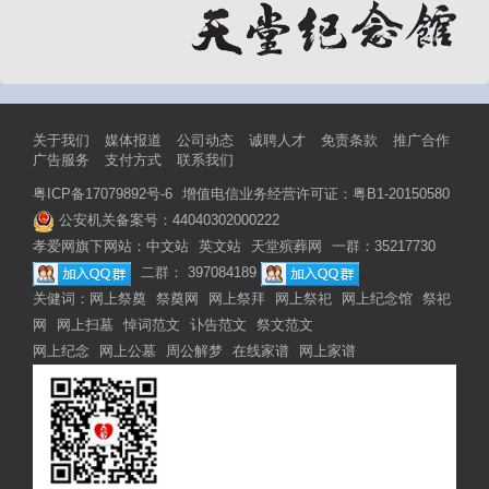
关于我们
媒体报道
公司动态
诚聘人才
免责条款
推广合作
广告服务
支付方式
联系我们
粤ICP备17079892号-6
增值电信业务经营许可证：粤B1-20150580
公安机关备案号：44040302000222
孝爱网旗下网站：
中文站
英文站
天堂殡葬网
一群：35217730
二群： 397084189
关健词：
网上祭奠
祭奠网
网上祭拜
网上祭祀
网上纪念馆
祭祀
网
网上扫墓
悼词范文
讣告范文
祭文范文
网上纪念
网上公墓
周公解梦
在线家谱
网上家谱