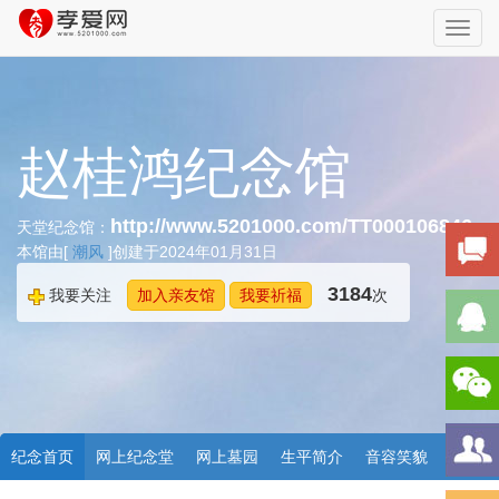
Toggl
navig
赵桂鸿纪念馆
http://www.5201000.com/TT000106846
天堂纪念馆：
本馆由[
潮风
]创建于2024年01月31日
3184
我要关注
加入亲友馆
我要祈福
次
纪念首页
网上纪念堂
网上墓园
生平简介
音容笑貌