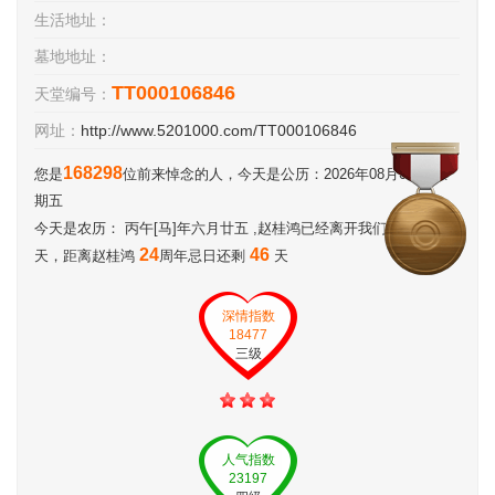
生活地址：
墓地地址：
TT000106846
天堂编号：
网址：
http://www.5201000.com/TT000106846
168298
您是
位前来悼念的人，今天是公历：2026年08月07日 星
期五
8720
今天是农历： 丙午[马]年六月廿五 ,赵桂鸿已经离开我们：
24
46
天，距离赵桂鸿
周年忌日还剩
天
深情指数
18477
三级
人气指数
23197