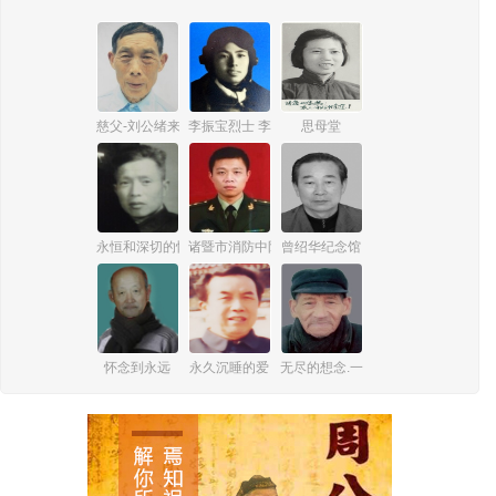
慈父-刘公绪来
李振宝烈士 李克珍
思母堂
永恒和深切的怀念
诸暨市消防中队副指导员田思嘉纪念馆
曾绍华纪念馆
怀念到永远
永久沉睡的爱
无尽的想念.一生的牵挂