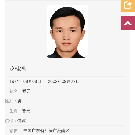
档案资料
追忆文章
时空信箱
亲友关系
祭奠记录
许愿祈福
赵桂鸿
1974年08月08日 — 2002年09月22日
别名：
暂无
性别：
男
生肖：
暂无
信仰：
佛教
籍贯：
中国广东省汕头市潮南区