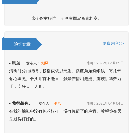
这个馆主很忙，还没有撰写逝者档案。
更多内容>>
追忆文章
• 思弟
发布人：
潮风
时间：2022年04月05日
清明时分雨绵绵，杨柳依依思无边。祭奠弟弟烧纸钱，寄托怀
念心里见。低头叩首不能言，触景伤情泪涟涟。虔诚祈祷数万
千，安好天上人间。
• 我很想你。
发布人：
潮风
时间：2021年04月04日
在我的脑海中没有你的模样，没有你留下的声音。希望你在天
堂过得好好的。