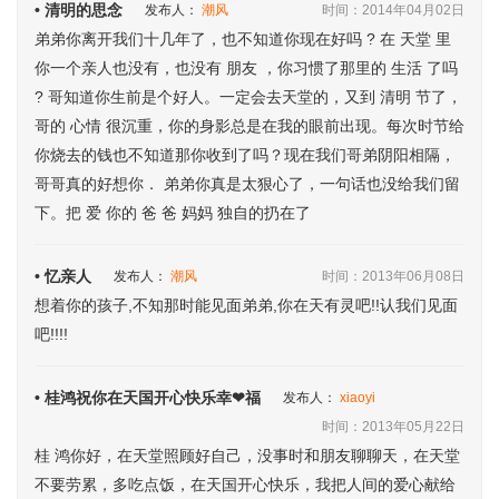
• 清明的思念
发布人：
潮风
时间：2014年04月02日
弟弟你离开我们十几年了，也不知道你现在好吗 ? 在 天堂 里
你一个亲人也没有，也没有 朋友 ，你习惯了那里的 生活 了吗
? 哥知道你生前是个好人。一定会去天堂的，又到 清明 节了，
哥的 心情 很沉重，你的身影总是在我的眼前出现。每次时节给
你烧去的钱也不知道那你收到了吗？现在我们哥弟阴阳相隔，
哥哥真的好想你． 弟弟你真是太狠心了，一句话也没给我们留
下。把 爱 你的 爸 爸 妈妈 独自的扔在了
• 忆亲人
发布人：
潮风
时间：2013年06月08日
想着你的孩子,不知那时能见面弟弟,你在天有灵吧!!认我们见面
吧!!!!
• 桂鸿祝你在天国开心快乐幸❤福
发布人：
xiaoyi
时间：2013年05月22日
桂 鸿你好，在天堂照顾好自己，没事时和朋友聊聊天，在天堂
不要劳累，多吃点饭，在天国开心快乐，我把人间的爱心献给