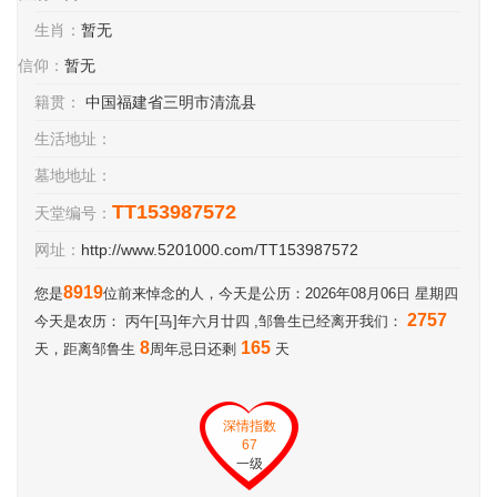
生肖：
暂无
信仰：
暂无
籍贯：
中国福建省三明市清流县
生活地址：
墓地地址：
TT153987572
天堂编号：
网址：
http://www.5201000.com/TT153987572
8919
您是
位前来悼念的人，今天是公历：2026年08月06日 星期四
2757
今天是农历： 丙午[马]年六月廿四 ,邹鲁生已经离开我们：
8
165
天，距离邹鲁生
周年忌日还剩
天
深情指数
67
一级