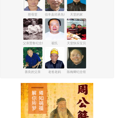
慈母堂
信丰县邱承先教师纪念馆
天堂的家
父亲贾鲁纪念馆
翟氏
天堂快乐宝贝
善良的父亲
老爸老妈
陈梅卿纪念馆