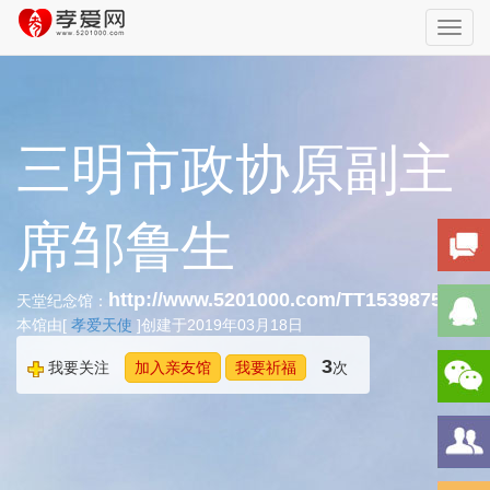
Toggl
navig
三明市政协原副主
席邹鲁生
http://www.5201000.com/TT153987572
天堂纪念馆：
本馆由[
孝爱天使
]创建于2019年03月18日
3
我要关注
加入亲友馆
我要祈福
次