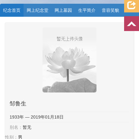
纪念首页
网上纪念堂
网上墓园
生平简介
音容笑貌
档案资料
追忆文章
时空信箱
亲友关系
祭奠记录
许愿祈福
邹鲁生
1933年 — 2019年01月18日
别名：
暂无
性别：
男