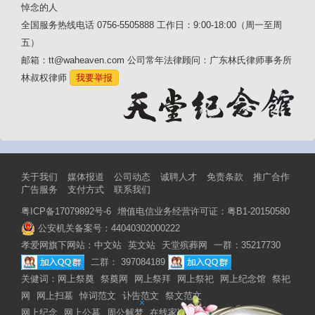
悼念的人
全国服务热线电话 0756-5505888 工作日：9:00-18:00（周一至周
五）
邮箱：tt@waheaven.com 公司常年法律顾问：广东林氏律师事务所
林叔权律师
我要举报
关于我们
媒体报道
公司动态
诚聘人才
免责条款
推广合作
广告服务
支付方式
联系我们
粤ICP备17079892号-6
增值电信业务经营许可证：粤B1-20150580
公安机关备案号：44040302000222
孝爱网旗下网站：
中文站
英文站
天堂殡葬网
一群：35217730
二群： 397084189
关健词：
网上祭奠
祭奠网
网上祭拜
网上祭祀
网上纪念馆
祭祀
网
网上扫墓
悼词范文
讣告范文
祭文范文
×
网上纪念
网上公墓
周公解梦
在线家谱
网上家谱