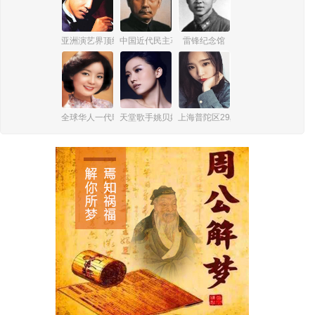
亚洲演艺界顶级巨星张国荣
中国近代民主革命伟大先行者孙中山
雷锋纪念馆
全球华人一代歌后邓丽君
天堂歌手姚贝娜
上海普陀区29岁女孩杨俪萍