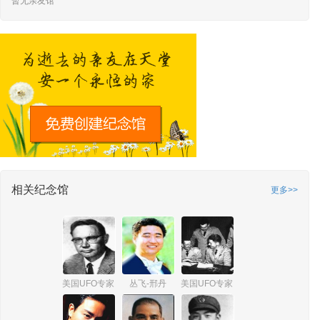
暂无亲友馆
相关纪念馆
更多>>
美国UFO专家 詹姆斯·爱德华·麦克唐纳
丛飞-邢丹
美国UFO专家 爱德华·鲁伯特