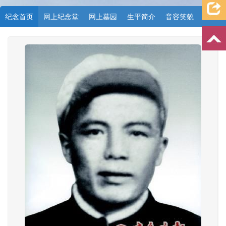
纪念首页
网上纪念堂
网上墓园
生平简介
音容笑貌
档案资料
追忆文章
时空信箱
亲友关系
祭奠记录
许愿祈福