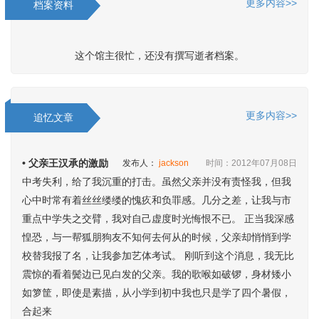
更多内容>>
档案资料
这个馆主很忙，还没有撰写逝者档案。
更多内容>>
追忆文章
• 父亲王汉承的激励
发布人：
jackson
时间：2012年07月08日
中考失利，给了我沉重的打击。虽然父亲并没有责怪我，但我
心中时常有着丝丝缕缕的愧疚和负罪感。几分之差，让我与市
重点中学失之交臂，我对自己虚度时光悔恨不已。 正当我深感
惶恐，与一帮狐朋狗友不知何去何从的时候，父亲却悄悄到学
校替我报了名，让我参加艺体考试。 刚听到这个消息，我无比
震惊的看着鬓边已见白发的父亲。我的歌喉如破锣，身材矮小
如箩筐，即使是素描，从小学到初中我也只是学了四个暑假，
合起来