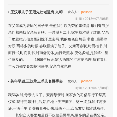
• 王汉承儿子王冠先壮老迟悔,九叩
发布人：
jackson
时间：2012年07月08日
在父亲成为农民的日子里,最使我引以为荣的事情是,每到春节乡
亲们都来找父亲写春联。一过腊月二十,家里就堆满了红纸,父亲
干脆就把八仙桌搬到院子里去写,我的角色自然是 书童 ,磨墨晾
对联,写得多的时候,春联摆满了院子。父亲写春联,时而楷书,时
而行书,时而隶书,时而舒同体,如行云流水,变化多端,是我终生望
尘莫及的。 1966年秋天,家乡西部的汇河要治理,所有青壮
年劳力都要参加挖河修堤,父亲当然也在
• 英年早逝,王汉承三呼儿名撒手去
发布人：
jackson
时间：2012年07月08日
我56岁时,母亲去世了。安葬母亲时,按家乡的习俗举行了祭奠
仪式,我行完叩拜礼后,趴在地上失声痛哭。这一哭,犹如江河决
堤,一泻千里,直哭得死去活来,嚎啕不止,众亲友劝都难以劝住。
其实众人哪里知道我不仅仅是哭母亲,更多的是在哭父亲。