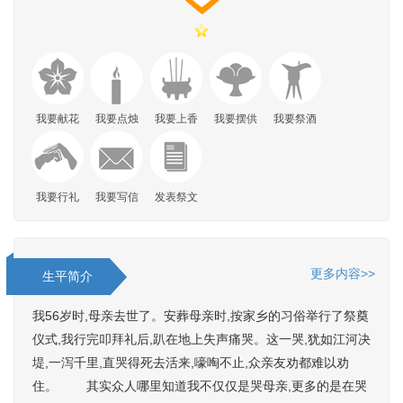
我要献花
我要点烛
我要上香
我要摆供
我要祭酒
我要行礼
我要写信
发表祭文
更多内容>>
生平简介
我56岁时,母亲去世了。安葬母亲时,按家乡的习俗举行了祭奠
仪式,我行完叩拜礼后,趴在地上失声痛哭。这一哭,犹如江河决
堤,一泻千里,直哭得死去活来,嚎啕不止,众亲友劝都难以劝
住。 其实众人哪里知道我不仅仅是哭母亲,更多的是在哭