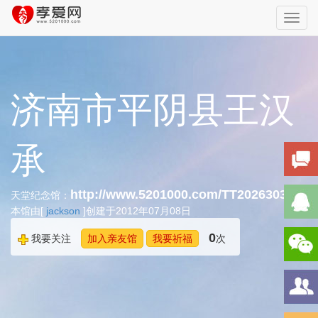
Toggl
navig
济南市平阴县王汉
承
http://www.5201000.com/TT202630317
天堂纪念馆：
本馆由[
jackson
]创建于2012年07月08日
0
我要关注
加入亲友馆
我要祈福
次