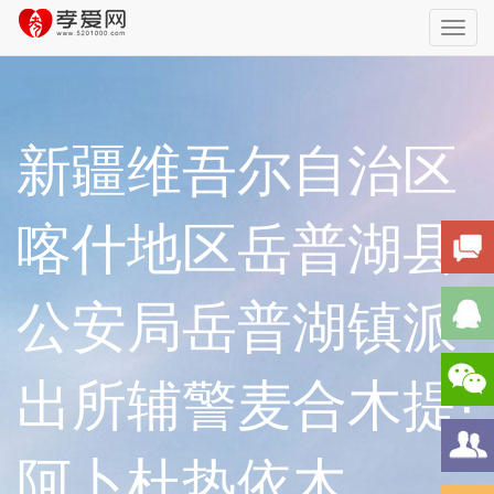
Toggl
navig
新疆维吾尔自治区
喀什地区岳普湖县
公安局岳普湖镇派
出所辅警麦合木提·
阿卜杜热依木