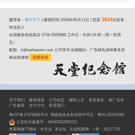
1624
建馆者：
孝行天下
| 建馆时间:2026年05月11日 | 您是
位前来
悼念的人
全国服务热线电话 0756-5505888 工作日：9:00-18:00（周一至周
五）
邮箱：tt@waheaven.com 公司常年法律顾问：广东林氏律师事务所
林叔权律师
我要举报
关于我们
媒体报道
公司动态
诚聘人才
免责条款
推广合作
广告服务
支付方式
联系我们
粤ICP备17079892号-6
增值电信业务经营许可证：粤B1-20150580
公安机关备案号：44040302000222
孝爱网旗下网站：
中文站
英文站
天堂殡葬网
一群：35217730