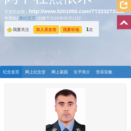
http://www.5201000.com/TT223273366
天堂纪念馆：
本馆由[
孝行天下
]创建于2026年05月11日
1
我要关注
加入亲友馆
我要祈福
次
纪念首页
网上纪念堂
网上墓园
生平简介
音容笑貌
档案资料
追忆文章
时空信箱
亲友关系
祭奠记录
许愿祈福