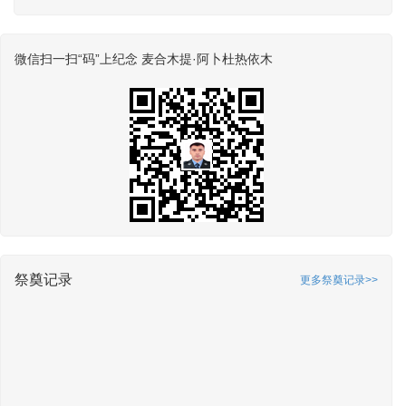
微信扫一扫“码”上纪念 麦合木提·阿卜杜热依木
祭奠记录
更多祭奠记录>>