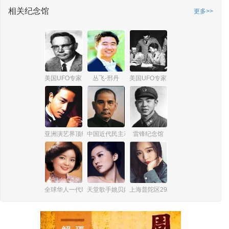
相关纪念馆
更多>>
美国UFO专家 詹姆斯·爱德华·麦克唐纳
丛飞-邢丹
美国UFO专家 爱德华·鲁伯特
亚洲演艺界顶级巨星张国荣
中国近代民主革命伟大先行者孙中山
雷锋纪念馆
全球华人一代歌后邓丽君
天堂歌手姚贝娜
上海普陀区29岁女孩杨俪萍