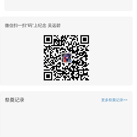
微信扫一扫“码”上纪念 吴远碧
祭奠记录
更多祭奠记录>>