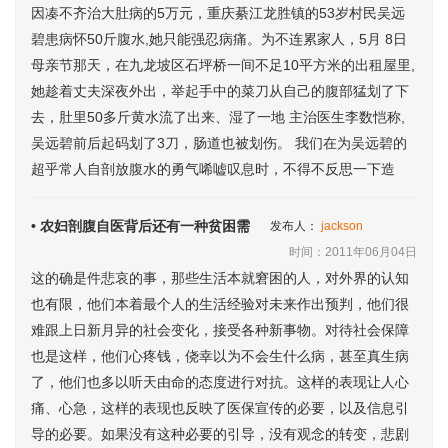
因凑不齐治大肚病的5万元，重庆綦江龙胜镇的53岁村民吴远
碧患病怀50斤腹水,她只能强忍病痛。为不连累家人，5月 8日
母亲节那天，在九龙坡区石坪桥一间不足10平方米的出租屋里,
她趁着丈夫深夜外出，举起手中的菜刀从自己的腹部猛划了下
去，肚里50多斤黄水流了出来、湿了一地 主治医生李数恺称,
吴远碧前后起码划了3刀，肠道也被划伤。 我们在为吴远碧的
超乎常人自剖放腹水的勇气唏嘘叹息时，不得不反思一下造
• 农妇剖腹自医背后还有一种贫困需
发布人：
jackson
时间：2011年06月04日
这的确是件悲哀的事，那些生活本就窘困的人，对外界的认知
也有限，他们本着最个人的生活经验对未来作出预判，他们很
难跟上日新月异的社会变化，接受各种新事物。对待社会保障
也是这样，他们心疼钱，侥幸以为不会生什么病，甚至真生病
了，他们也多以听天由命的态度进行对抗。这样的表现让人心
痛、心急，这样的表现也反映了医保宣传的必要，以及信息引
导的必要。如果没有这种必要的引导，没有观念的转变，悲剧