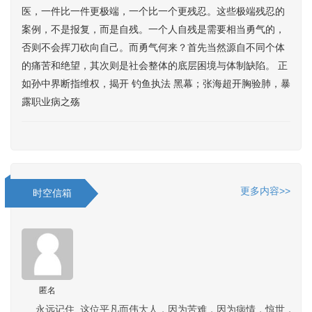
医，一件比一件更极端，一个比一个更残忍。这些极端残忍的
案例，不是报复，而是自残。一个人自残是需要相当勇气的，
否则不会挥刀砍向自己。而勇气何来？首先当然源自不同个体
的痛苦和绝望，其次则是社会整体的底层困境与体制缺陷。 正
如孙中界断指维权，揭开 钓鱼执法 黑幕；张海超开胸验肺，暴
露职业病之殇
更多内容>>
时空信箱
匿名
永远记住 这位平凡而伟大人，因为苦难，因为病情，惊世，“剖