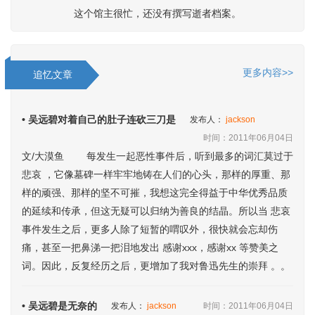
这个馆主很忙，还没有撰写逝者档案。
更多内容>>
追忆文章
• 吴远碧对着自己的肚子连砍三刀是
发布人：
jackson
时间：2011年06月04日
文/大漠鱼 每发生一起恶性事件后，听到最多的词汇莫过于
悲哀 ，它像墓碑一样牢牢地铸在人们的心头，那样的厚重、那
样的顽强、那样的坚不可摧，我想这完全得益于中华优秀品质
的延续和传承，但这无疑可以归纳为善良的结晶。所以当 悲哀
事件发生之后，更多人除了短暂的喟叹外，很快就会忘却伤
痛，甚至一把鼻涕一把泪地发出 感谢xxx，感谢xx 等赞美之
词。因此，反复经历之后，更增加了我对鲁迅先生的崇拜 。。
• 吴远碧是无奈的
发布人：
jackson
时间：2011年06月04日