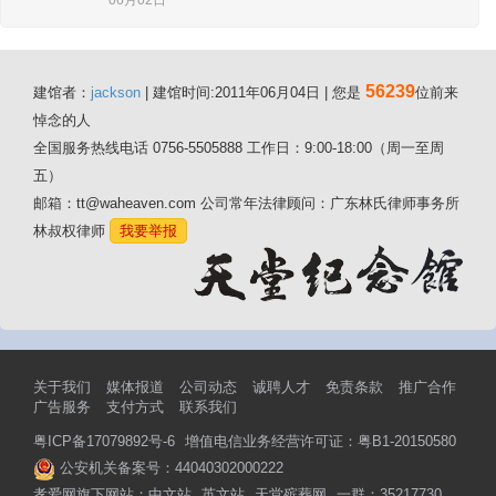
06月02日
56239
建馆者：
jackson
| 建馆时间:2011年06月04日 | 您是
位前来
悼念的人
全国服务热线电话 0756-5505888 工作日：9:00-18:00（周一至周
五）
邮箱：tt@waheaven.com 公司常年法律顾问：广东林氏律师事务所
林叔权律师
我要举报
关于我们
媒体报道
公司动态
诚聘人才
免责条款
推广合作
广告服务
支付方式
联系我们
粤ICP备17079892号-6
增值电信业务经营许可证：粤B1-20150580
公安机关备案号：44040302000222
孝爱网旗下网站：
中文站
英文站
天堂殡葬网
一群：35217730