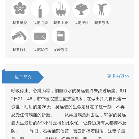
我要献花
我要点烛
我要上香
我要摆供
我要祭酒
我要行礼
我要写信
发表祭文
更多内容>>
生平简介
呼吸停止、心跳为零，剖腹取水的吴远碧终未敌过病魔。6月
2日21：48，市中医院重症监护室6床，在做出挥刀自剖这一
惊世举动后的第26天，吴远碧的生命定格在了这一刻，不再
忍受任何病痛的折磨。 从再度病危到去世，52岁的吴远
碧人生最后的8个小时走得如此匆忙，让身边所有人都猝不及
防。 昨日，石桥铺殡仪馆，曹云辉擦着眼泪，送妻子最