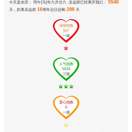
5546
今天是农历： 丙午[马]年六月廿六 ,吴远碧已经离开我们：
16
298
天，距离吴远碧
周年忌日还剩
天
深情指数
587
一级
人气指数
5635
三级
爱心指数
0
一级