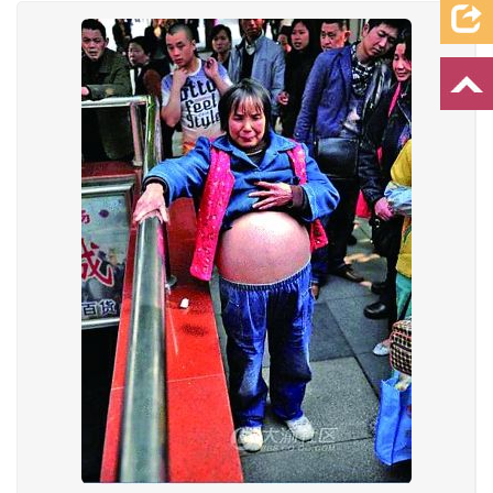
档案资料
追忆文章
时空信箱
亲友关系
祭奠记录
许愿祈福