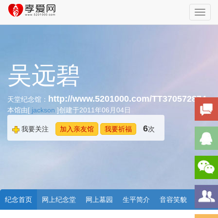
Toggl
navig
吴远碧
http://www.5201000.com/TT370572874
天堂纪念馆：
本馆由[
jackson
]创建于2011年06月04日
6
我要关注
加入亲友馆
我要祈福
次
纪念首页
网上纪念堂
网上墓园
生平简介
音容笑貌