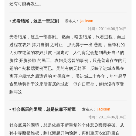
还有可能再发生。
• 光看结尾，这是一部悲剧
发布人：
jackson
时间：2011年06月04日
光看结尾，这是一部喜剧。 然而，略去结尾，只看过程，而且
过程在农妇 挥刀自剖 之时止，那无异于一出 悲剧 。当锋利的
刀刃在绝望的农妇肚皮上游走时，人们肯定会想到凿开自己的
胸膛 开胸验肺 的民工。农妇吴远碧的事例，只是普遍存在的问
题的个别极端案例而已。吴的有病无处医，反映了进城农民在
离开户籍地之后遭遇的 社保真空 。吴进城二十多年，年年起早
贪黑地劳作于这座所寄居的城市，但户口壁垒，使她没有享受
到与这
• 社会底层的困境，总是依靠不断重
发布人：
jackson
时间：2011年06月04日
社会底层的困境，总是依靠不断重复的个体悲剧慢慢突破。从
孙中界断指维权，到张海超开胸验肺，再到重庆农妇剖腹自