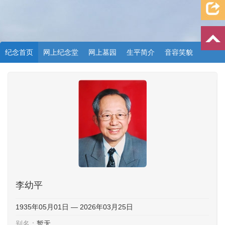
纪念首页
网上纪念堂
网上墓园
生平简介
音容笑貌
档案资料
追忆文章
时空信箱
亲友关系
祭奠记录
许愿祈福
李幼平
1935年05月01日 — 2026年03月25日
别名：
暂无