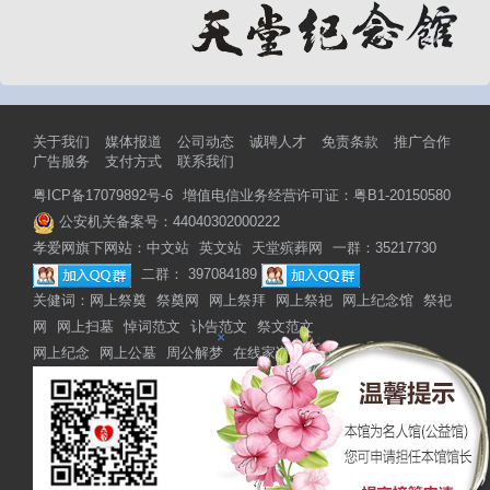
关于我们
媒体报道
公司动态
诚聘人才
免责条款
推广合作
广告服务
支付方式
联系我们
粤ICP备17079892号-6
增值电信业务经营许可证：粤B1-20150580
公安机关备案号：44040302000222
孝爱网旗下网站：
中文站
英文站
天堂殡葬网
一群：35217730
二群： 397084189
关健词：
网上祭奠
祭奠网
网上祭拜
网上祭祀
网上纪念馆
祭祀
网
网上扫墓
悼词范文
讣告范文
祭文范文
×
网上纪念
网上公墓
周公解梦
在线家谱
网上家谱