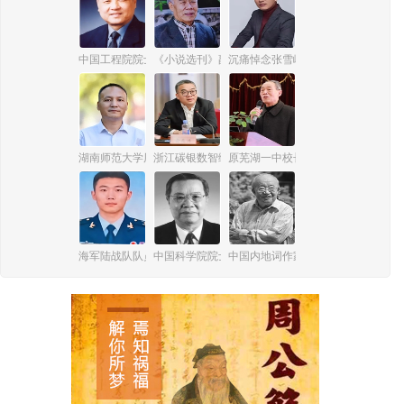
中国工程院院士、信息技术专家魏正耀
《小说选刊》副主编、原总编辑冯立三
沉痛悼念张雪峰先生
湖南师范大学历史文化学院教授、博导李健胜
浙江碳银数智绿能科技有限公司董事长俞兆洪
原芜湖一中校长梅博群
海军陆战队队员谢丛欣
中国科学院院士、激光与光电子技术专家周炳琨
中国内地词作家、剧作家乔羽