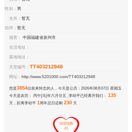
性别：
男
生肖：
暂无
信仰：
暂无
籍贯：
中国福建省泉州市
生活地址：
墓地地址：
TT403212948
天堂编号：
网址：
http://www.5201000.com/TT403212948
3854
您是
位前来悼念的人，今天是公历：2026年08月07日 星期五
135
今天是农历： 丙午[马]年六月廿五 ,李幼平已经离开我们：
1
230
天，距离李幼平
周年忌日还剩
天
深情指数
45