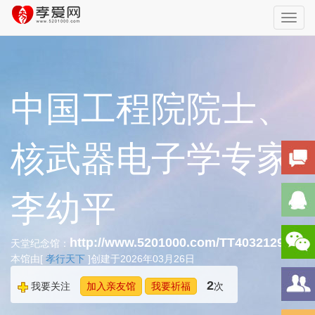
Toggl
navig
中国工程院院士、
核武器电子学专家
李幼平
http://www.5201000.com/TT403212948
天堂纪念馆：
本馆由[
孝行天下
]创建于2026年03月26日
2
我要关注
加入亲友馆
我要祈福
次