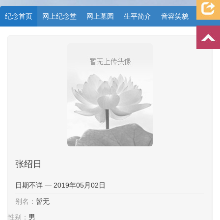
纪念首页
网上纪念堂
网上墓园
生平简介
音容笑貌
档案资料
追忆文章
时空信箱
亲友关系
祭奠记录
许愿祈福
张绍日
日期不详 — 2019年05月02日
别名：
暂无
性别：
男