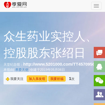
Toggl
navig
众生药业实控人、
控股股东张绍日
http://www.5201000.com/TT457095628
天堂纪念馆：
本馆由[
孝爱天使
]创建于2019年05月06日
1
我要关注
加入亲友馆
我要祈福
次