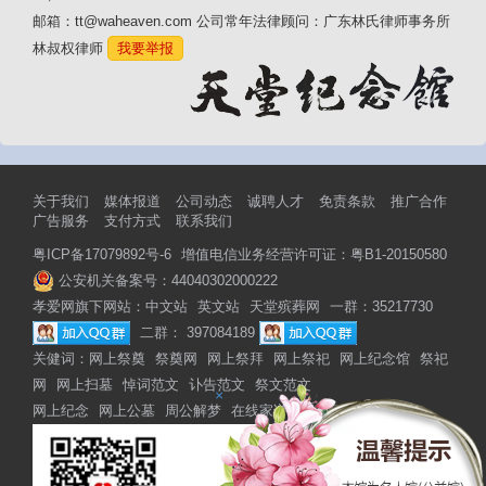
邮箱：tt@waheaven.com 公司常年法律顾问：广东林氏律师事务所
林叔权律师
我要举报
关于我们
媒体报道
公司动态
诚聘人才
免责条款
推广合作
广告服务
支付方式
联系我们
粤ICP备17079892号-6
增值电信业务经营许可证：粤B1-20150580
公安机关备案号：44040302000222
孝爱网旗下网站：
中文站
英文站
天堂殡葬网
一群：35217730
二群： 397084189
关健词：
网上祭奠
祭奠网
网上祭拜
网上祭祀
网上纪念馆
祭祀
网
网上扫墓
悼词范文
讣告范文
祭文范文
×
网上纪念
网上公墓
周公解梦
在线家谱
网上家谱