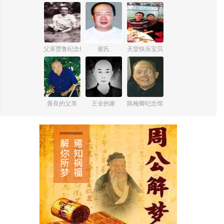
父亲贾鲁纪念馆
翟氏
天堂快乐宝贝
善良的父亲
王全的家
陈梅卿纪念馆