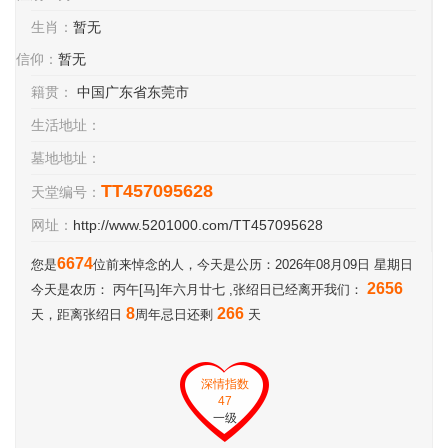
生肖：
暂无
信仰：
暂无
籍贯：
中国广东省东莞市
生活地址：
墓地地址：
TT457095628
天堂编号：
网址：
http://www.5201000.com/TT457095628
6674
您是
位前来悼念的人，今天是公历：2026年08月09日 星期日
2656
今天是农历： 丙午[马]年六月廿七 ,张绍日已经离开我们：
8
266
天，距离张绍日
周年忌日还剩
天
深情指数
47
一级