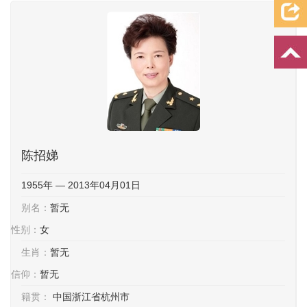
档案资料
追忆文章
时空信箱
亲友关系
祭奠记录
许愿祈福
陈招娣
1955年 — 2013年04月01日
别名：
暂无
性别：
女
生肖：
暂无
信仰：
暂无
籍贯：
中国浙江省杭州市