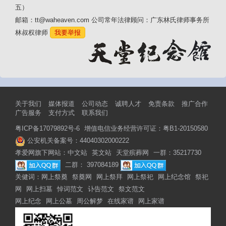
五）
邮箱：tt@waheaven.com 公司常年法律顾问：广东林氏律师事务所
林叔权律师
我要举报
关于我们
媒体报道
公司动态
诚聘人才
免责条款
推广合作
广告服务
支付方式
联系我们
粤ICP备17079892号-6
增值电信业务经营许可证：粤B1-20150580
公安机关备案号：44040302000222
孝爱网旗下网站：
中文站
英文站
天堂殡葬网
一群：35217730
二群： 397084189
关健词：
网上祭奠
祭奠网
网上祭拜
网上祭祀
网上纪念馆
祭祀
网
网上扫墓
悼词范文
讣告范文
祭文范文
网上纪念
网上公墓
周公解梦
在线家谱
网上家谱