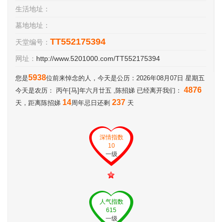
生活地址：
墓地地址：
TT552175394
天堂编号：
网址：
http://www.5201000.com/TT552175394
5938
您是
位前来悼念的人，今天是公历：2026年08月07日 星期五
4876
今天是农历： 丙午[马]年六月廿五 ,陈招娣 已经离开我们：
14
237
天，距离陈招娣
周年忌日还剩
天
深情指数
10
一级
人气指数
615
一级