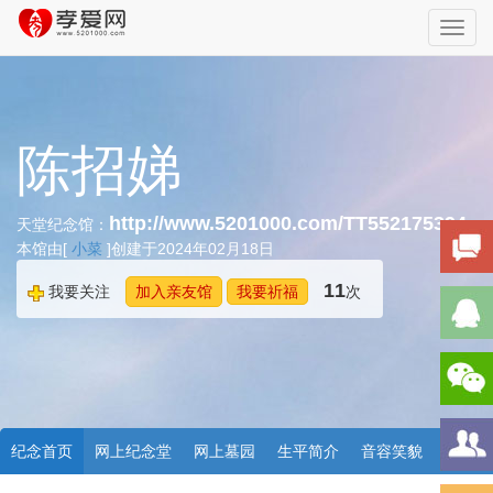
Toggl
navig
陈招娣
http://www.5201000.com/TT552175394
天堂纪念馆：
本馆由[
小菜
]创建于2024年02月18日
11
我要关注
加入亲友馆
我要祈福
次
纪念首页
网上纪念堂
网上墓园
生平简介
音容笑貌