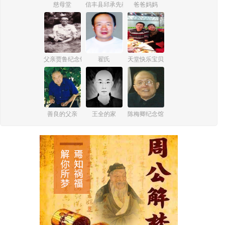
慈母堂
信丰县邱承先教师纪念馆
爸爸妈妈
父亲贾鲁纪念馆
翟氏
天堂快乐宝贝
善良的父亲
王全的家
陈梅卿纪念馆