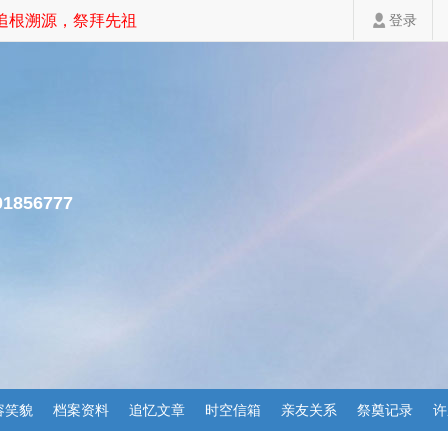
根溯源，祭拜先祖，家道斐然！
登录
01856777
容笑貌
档案资料
追忆文章
时空信箱
亲友关系
祭奠记录
许