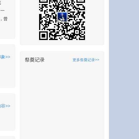
成
靡一
，曾
象>>
祭奠记录
更多祭奠记录>>
容>>