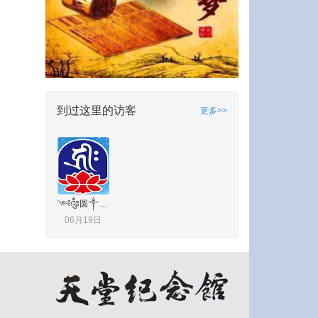
到过这里的访客
更多>>
༺༂圆༒磊༂༻
06月19日