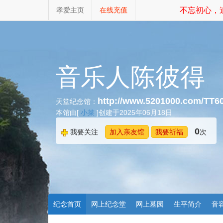
孝爱主页
在线充值
不忘初心，追
音乐人陈彼得
http://www.5201000.com/TT6
天堂纪念馆：
本馆由[
小菜
]创建于2025年06月18日
0
我要关注
加入亲友馆
我要祈福
次
纪念首页
网上纪念堂
网上墓园
生平简介
音