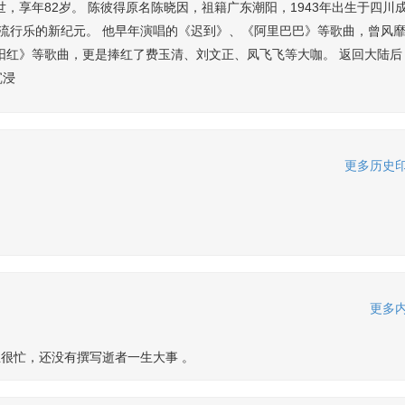
世，享年82岁。 陈彼得原名陈晓因，祖籍广东潮阳，1943年出生于四川
流行乐的新纪元。 他早年演唱的《迟到》、《阿里巴巴》等歌曲，曾风
阳红》等歌曲，更是捧红了费玉清、刘文正、凤飞飞等大咖。 返回大陆后
沉浸
更多历史印
更多内
很忙，还没有撰写逝者一生大事 。