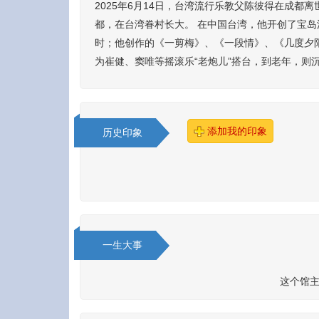
2025年6月14日，台湾流行乐教父陈彼得在成都离
都，在台湾眷村长大。 在中国台湾，他开创了宝岛
时；他创作的《一剪梅》、《一段情》、《几度夕
为崔健、窦唯等摇滚乐“老炮儿”搭台，到老年，则
添加我的印象
历史印象
一生大事
这个馆主