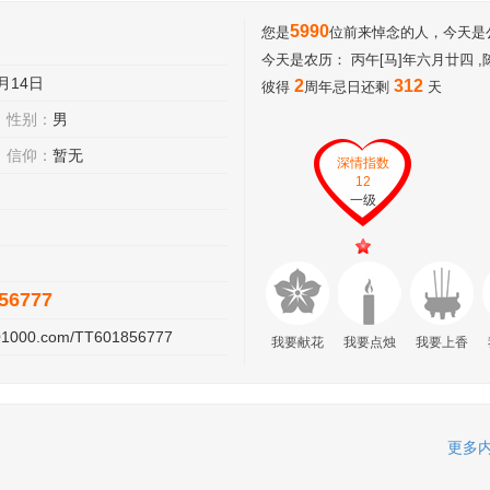
5990
您是
位前来悼念的人，今天是公历
今天是农历： 丙午[马]年六月廿四 
6月14日
2
312
彼得
周年忌日还剩
天
性别：
男
信仰：
暂无
深情指数
12
一级
56777
201000.com/TT601856777
我要献花
我要点烛
我要上香
更多内