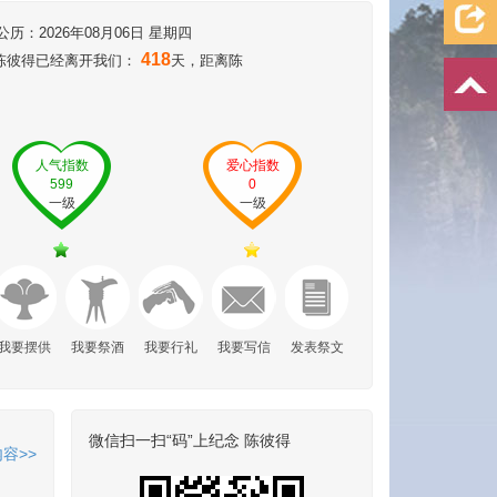
：2026年08月06日 星期四
418
,陈彼得已经离开我们：
天，距离陈
人气指数
爱心指数
599
0
一级
一级
我要摆供
我要祭酒
我要行礼
我要写信
发表祭文
微信扫一扫“码”上纪念 陈彼得
容>>