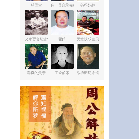
慈母堂
信丰县邱承先教师纪念馆
爸爸妈妈
父亲贾鲁纪念馆
翟氏
天堂快乐宝贝
善良的父亲
王全的家
陈梅卿纪念馆