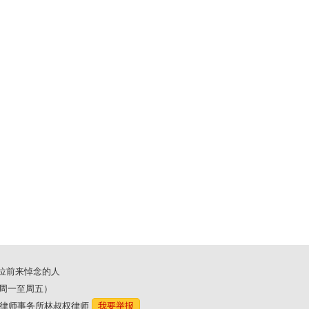
位前来悼念的人
00（周一至周五）
东林氏律师事务所林叔权律师
我要举报