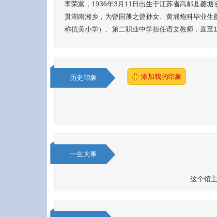
李荣蕙，1936年3月11日出生于江苏省高邮县菱
贯湖南湘乡，为曾国藩之曾孙女、黄埔炮科毕业生颜
称抗美小学）、第二职业中学担任语文教师，直至1
添加我的印象
历史印象
一生大事
这个馆主