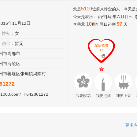
5110
您是
位前来悼念的人，今天是公历
今天是农历： 丙午[马]年六月廿五 
2016年11月12日
10
97
李荣蕙
周年忌日还剩
天
性别：
女
信仰：
暂无
深情指数
72
州市高邮市
一级
州市海陵区
州市姜堰区张甸镇冯陈村
61272
201000.com/TT642861272
我要献花
我要点烛
我要上香
更多内