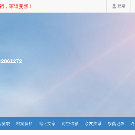
，家道斐然！
登录
42861272
容笑貌
档案资料
追忆文章
时空信箱
亲友关系
祭奠记录
许