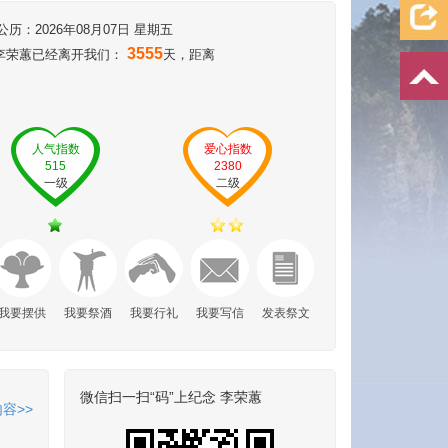
：2026年08月07日 星期五
3555
,李荣蕙已经离开我们：
天，距离
人气指数
爱心指数
515
2380
一级
二级
我要摆供
我要祭酒
我要行礼
我要写信
发表祭文
微信扫一扫“码”上纪念 李荣蕙
容>>