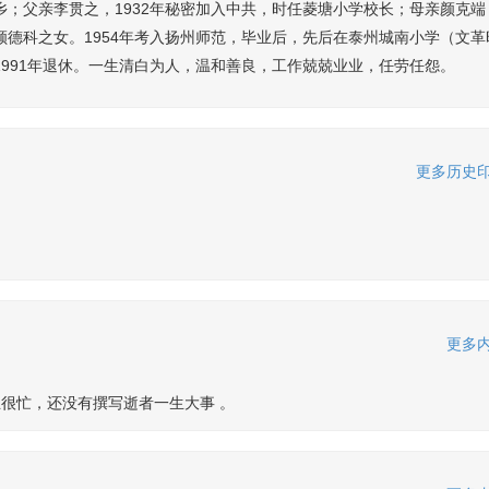
塘乡；父亲李贯之，1932年秘密加入中共，时任菱塘小学校长；母亲颜克端
德科之女。1954年考入扬州师范，毕业后，先后在泰州城南小学（文革
991年退休。一生清白为人，温和善良，工作兢兢业业，任劳任怨。
更多历史印
更多内
很忙，还没有撰写逝者一生大事 。