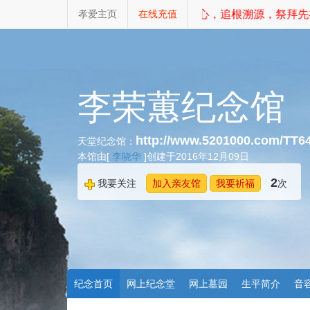
孝爱主页
在线充值
不忘初心，追根溯源，祭拜先祖
李荣蕙纪念馆
http://www.5201000.com/TT6
天堂纪念馆：
本馆由[
李晓华
]创建于2016年12月09日
2
我要关注
加入亲友馆
我要祈福
次
纪念首页
网上纪念堂
网上墓园
生平简介
音