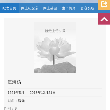
纪念首页
网上纪念堂
网上墓园
生平简介
音容笑貌
档案资料
追忆文章
时空信箱
亲友关系
祭奠记录
许愿祈福
伍海鸥
1921年5月 — 2018年12月21日
别名：
暂无
性别：
男