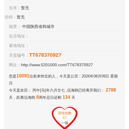
生肖：
暂无
信仰：
暂无
籍贯：
中国陕西省韩城市
生活地址：
墓地地址：
TT678370927
天堂编号：
网址：
http://www.5201000.com/TT678370927
10091
您是
位前来悼念的人，今天是公历：2026年08月09日 星期
日
2788
今天是农历： 丙午[马]年六月廿七 ,伍海鸥已经离开我们：
8
134
天，距离伍海鸥
周年忌日还剩
天
深情指数
57
一级