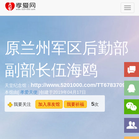
Toggl
navig
原兰州军区后勤部
副部长伍海鸥
http://www.5201000.com/TT678370927
天堂纪念馆：
本馆由[
孝爱天使
]创建于2019年04月17日
5
我要关注
加入亲友馆
我要祈福
次