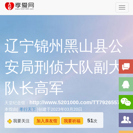
Toggl
navig
辽宁锦州黑山县公
安局刑侦大队副大
队长高军
http://www.5201000.com/TT792655774
天堂纪念馆：
本馆由[
孝行天下
]创建于2023年03月20日
51
我要关注
加入亲友馆
我要祈福
次