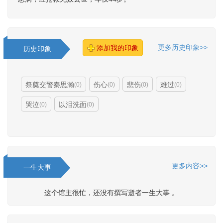
更多历史印象>>
添加我的印象
历史印象
祭奠交警秦思瀚
伤心
悲伤
难过
(
0
)
(
0
)
(
0
)
(
0
)
哭泣
以泪洗面
(
0
)
(
0
)
更多内容>>
一生大事
这个馆主很忙，还没有撰写逝者一生大事 。