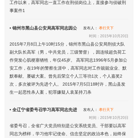
工作以来，高军同志一直工作在刑侦岗位上，直接参与侦破刑
事案件1
• 锦州市黑山县公安局高军同志因公
发布人：
孝行天下
时间：2015年10月20日
2015年7月8日上午10时15分，锦州市黑山县公安局刑侦大队
副大队长高军（男，中共党员，三级警督），因连续超负荷工
作突发心肌梗塞牺牲，年仅45岁。 高军同志1996年5月参加公
安工作，在19年的警察生涯中，高军同志对工作兢兢业业、默
默奉献、屡破大案。曾先后荣立个人三等功1次，个人嘉奖2
次，多次被评为先进个人。 2015年7月5日18时许，黑山县发
生一起恶性杀人案，犯罪嫌疑人袁某持刀杀
• 全辽宁省委号召学习高军同志先进
发布人：
孝行天下
时间：2015年10月20日
省委号召，全省广大党员特别是公安系统党员、干部要以高军
同志为榜样，学习他牢记使命、信念坚定的政治本色，始终保