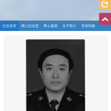
纪念首页
网上纪念堂
网上墓园
生平简介
音容笑貌
档案资料
追忆文章
时空信箱
亲友关系
祭奠记录
许愿祈福