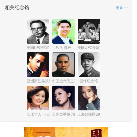
相关纪念馆
更多>>
美国UFO专家 詹姆斯·爱德华·麦克唐纳
丛飞-邢丹
美国UFO专家 爱德华·鲁伯特
亚洲演艺界顶级巨星张国荣
中国近代民主革命伟大先行者孙中山
雷锋纪念馆
全球华人一代歌后邓丽君
天堂歌手姚贝娜
上海普陀区29岁女孩杨俪萍