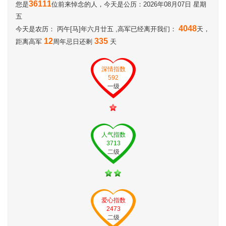
36111
您是
位前来悼念的人，今天是公历：2026年08月07日 星期
五
4048
今天是农历： 丙午[马]年六月廿五 ,高军已经离开我们：
天，
12
335
距离高军
周年忌日还剩
天
深情指数
592
一级
人气指数
3713
二级
爱心指数
2473
二级