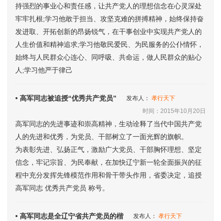
持强烈的事业心和责任感，让共产党人的理想信念在心灵深处
牢牢扎根;学习他敢于担当、攻坚克难的拼搏精神，始终保持奋
发进取、开拓创新的昂扬锐气，在干事创业中实现共产党人的
人生价值和精神追求;学习他敬民爱民、为民服务的公仆情怀，
始终与人民群众心连心、同呼吸、共命运，做人民群众的贴心
人;学习他严于律己
• 高军同志被追授“优秀共产党员”
发布人：
孝行天下
时间：2015年10月20日
高军同志的先进事迹和崇高精神，生动诠释了当代中国共产党
人的先进和优秀，为党员、干部树立了一面光辉的旗帜。
为表彰先进、弘扬正气，激励广大党员、干部胸怀理想、坚定
信念，牢记宗旨、为民奉献，在加快辽宁新一轮全面振兴的征
程中充分发挥先锋模范作用和骨干带头作用，省委决定，追授
高军同志 优秀共产党员 称号。
• 高军同志是全辽宁省共产党员的楷
发布人：
孝行天下