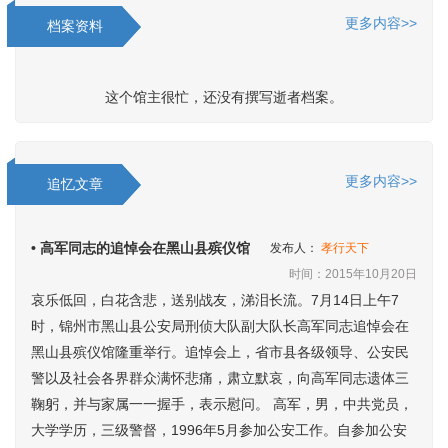
更多内容>>
档案资料
这个馆主很忙，还没有撰写逝者档案。
更多内容>>
追忆文章
• 高军同志的追悼会在黑山县殡仪馆
发布人：
孝行天下
时间：2015年10月20日
哀乐低回，白花含悲，送别战友，涕泪长流。7月14日上午7
时，锦州市黑山县公安局刑侦大队副大队长高军同志追悼会在
黑山县殡仪馆隆重举行。追悼会上，省市县各级领导、公安民
警以及社会各界群众满怀悲痛，肃立默哀，向高军同志遗体三
鞠躬，并与家属一一握手，表示慰问。 高军，男，中共党员，
大学学历，三级警督，1996年5月参加公安工作。自参加公安