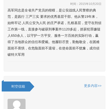
时间：2015年10月20日
高军同志是全省共产党员的楷模，是公安战线人民警察的典
范，是践行 三严三实 要求的优秀基层干部。他从警19年来，
始终牢记 人民公安为人民 的庄严承诺，扎根基层，坚守在刑侦
工作第一线，直接参与破获刑事案件1120多起，抓获犯罪嫌疑
人650余人，以守护一方平安、服务一方百姓的实际行动，赢
得了当地群众的信任和爱戴。他履职尽责，勤勉敬业，在困难
面前不畏惧，在危险面前不退缩，在使命面前不犹豫，成功侦
破特大军用
更多内容>>
时空信箱