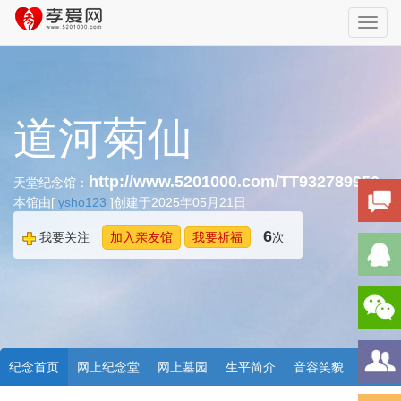
Toggl
navig
道河菊仙
http://www.5201000.com/TT932789950
天堂纪念馆：
本馆由[
ysho123
]创建于2025年05月21日
6
我要关注
加入亲友馆
我要祈福
次
纪念首页
网上纪念堂
网上墓园
生平简介
音容笑貌