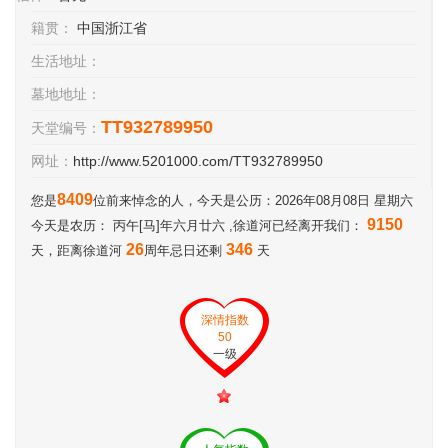
籍贯：
中国浙江省
生活地址：
墓地地址：
TT932789950
天堂编号：
网址：
http://www.5201000.com/TT932789950
8409
您是
位前来悼念的人，今天是公历：2026年08月08日 星期六
9150
今天是农历： 丙午[马]年六月廿六 ,徐道河已经离开我们：
26
346
天，距离徐道河
周年忌日还剩
天
深情指数
50
一级