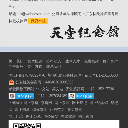
五）
邮箱：tt@waheaven.com 公司常年法律顾问：广东林氏律师事务所
林叔权律师
我要举报
关于我们
媒体报道
公司动态
诚聘人才
免责条款
推广合作
广告服务
支付方式
联系我们
粤ICP备17079892号-6
增值电信业务经营许可证：粤B1-20150580
公安机关备案号：44040302000222
孝爱网旗下网站：
中文站
英文站
天堂殡葬网
一群：35217730
二群： 397084189
关健词：
网上祭奠
祭奠网
网上祭拜
网上祭祀
网上纪念馆
祭祀
网
网上扫墓
悼词范文
讣告范文
祭文范文
网上纪念
网上公墓
周公解梦
在线家谱
网上家谱