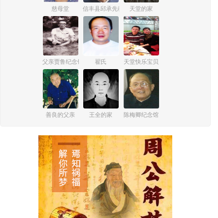
慈母堂
信丰县邱承先教师纪念馆
天堂的家
父亲贾鲁纪念馆
翟氏
天堂快乐宝贝
善良的父亲
王全的家
陈梅卿纪念馆