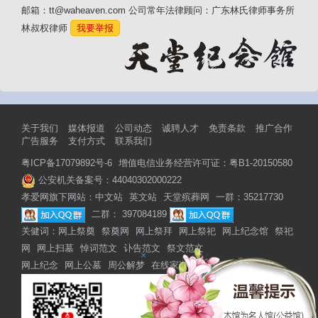
邮箱：tt@waheaven.com 公司常年法律顾问：广东林氏律师事务所
林叔权律师
我要举报
关于我们
媒体报道
公司动态
诚聘人才
免责条款
推广合作
广告服务
支付方式
联系我们
粤ICP备17079892号-6
增值电信业务经营许可证：粤B1-20150580
公安机关备案号：44040302000222
孝爱网旗下网站：
中文站
英文站
天堂殡葬网
一群：35217730
二群： 397084189
关健词：
网上祭奠
祭奠网
网上祭拜
网上祭祀
网上纪念馆
祭祀
网
网上扫墓
悼词范文
讣告范文
祭文范文
×
网上纪念
网上公墓
周公解梦
在线家谱
网上家谱