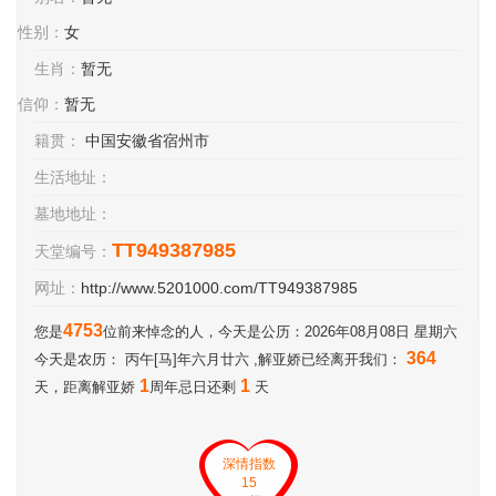
性别：
女
生肖：
暂无
信仰：
暂无
籍贯：
中国安徽省宿州市
生活地址：
墓地地址：
TT949387985
天堂编号：
网址：
http://www.5201000.com/TT949387985
4753
您是
位前来悼念的人，今天是公历：2026年08月08日 星期六
364
今天是农历： 丙午[马]年六月廿六 ,解亚娇已经离开我们：
1
1
天，距离解亚娇
周年忌日还剩
天
深情指数
15