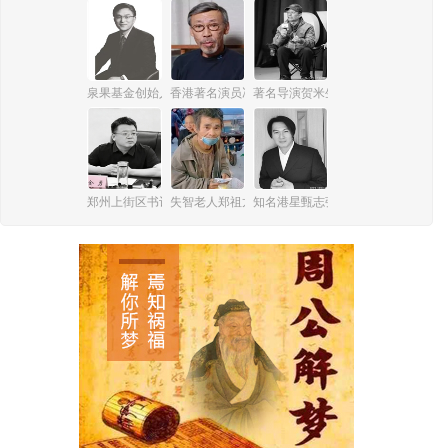
泉果基金创始人王国斌
香港著名演员冯淬帆
著名导演贺米生
郑州上街区书记李金勇
失智老人郑祖龙
知名港星甄志强