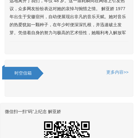
远地离开了我们，年仅 48 岁。这一噩耗瞬间在网络上引发热
议，众多网友纷纷表达对她的哀悼与惋惜之情。 解亚娇 1977
年出生于安徽宿州，自幼便展现出非凡的音乐天赋。她对音乐
的热爱犹如一颗种子，在年少时便深深扎根，并迅速破土发
芽。凭借着自身的努力与极高的艺术悟性，她顺利考入解放军
更多内容>>
时空信箱
微信扫一扫“码”上纪念 解亚娇