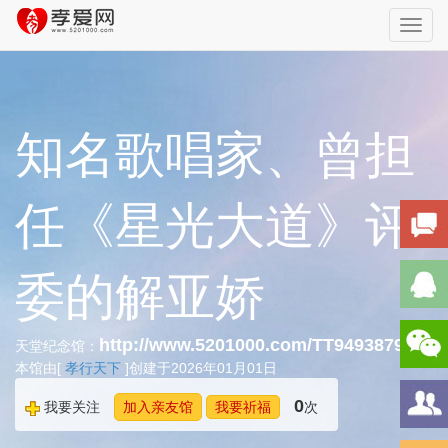
Toggl
navig
知名歌唱家、曾担
任《星光大道》评
委的解亚娇
http://www.5201000.com/TT949387985
天堂纪念馆：
本馆由[
孝行天下
]创建于2026年01月01日
0
我要关注
加入亲友馆
我要祈福
次