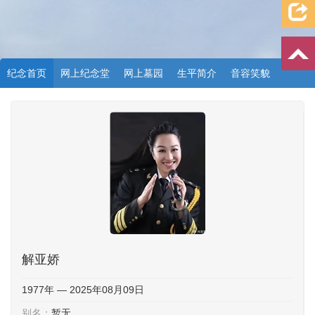
纪念首页
网上纪念堂
网上墓园
生平简介
音容笑貌
档案资料
追忆文章
时空信箱
亲友关系
祭奠记录
许愿祈福
解亚娇
1977年 — 2025年08月09日
别名：
暂无