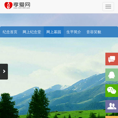
Toggl
navig
纪念首页
网上纪念堂
网上墓园
生平简介
音容笑貌
档案资料
追忆文章
时空信箱
亲友关系
祭奠记录
许愿祈福
天堂商城