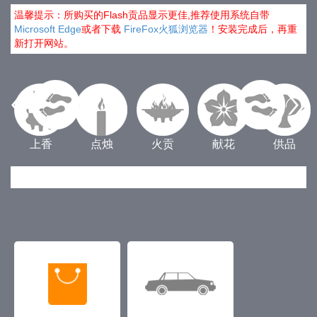
温馨提示：所购买的Flash贡品显示更佳,推荐使用系统自带
Microsoft Edge
或者下载
FireFox火狐浏览器
！安装完成后，再重
新打开网站。
上香
点烛
火贡
献花
供品