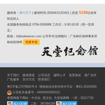
5158
建馆者：
孝行天下
| 建馆时间:2026年01月04日 | 您是
位前来
悼念的人
全国服务热线电话 0756-5505888 工作日：9:00-18:00（周一至周
五）
邮箱：tt@waheaven.com 公司常年法律顾问：广东林氏律师事务所
林叔权律师
我要举报
关于我们
媒体报道
公司动态
诚聘人才
免责条款
推广合作
广告服务
支付方式
联系我们
粤ICP备17079892号-6
增值电信业务经营许可证：粤B1-20150580
公安机关备案号：44040302000222
孝爱网旗下网站：
中文站
英文站
天堂殡葬网
一群：35217730
二群： 397084189