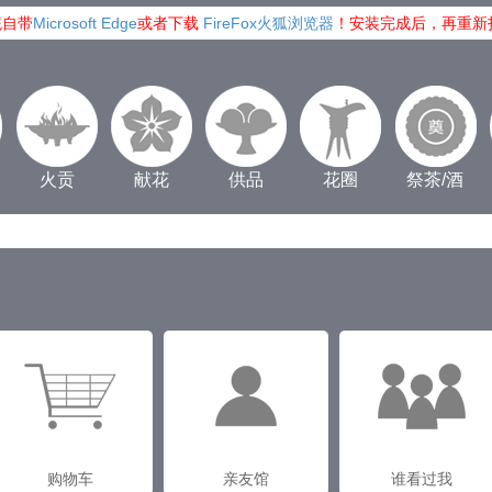
统自带
Microsoft Edge
或者下载
FireFox火狐浏览器
！安装完成后，再重新
火贡
献花
供品
花圈
祭茶/酒
购物车
亲友馆
谁看过我