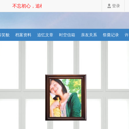
不忘初心，追根溯源，祭拜先祖，家道斐然！
登录
容笑貌
档案资料
追忆文章
时空信箱
亲友关系
祭奠记录
许