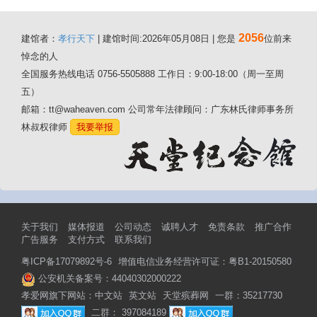
2056
建馆者：
孝行天下
| 建馆时间:2026年05月08日 | 您是
位前来
悼念的人
全国服务热线电话 0756-5505888 工作日：9:00-18:00（周一至周
五）
邮箱：tt@waheaven.com 公司常年法律顾问：广东林氏律师事务所
林叔权律师
我要举报
关于我们
媒体报道
公司动态
诚聘人才
免责条款
推广合作
广告服务
支付方式
联系我们
粤ICP备17079892号-6
增值电信业务经营许可证：粤B1-20150580
公安机关备案号：44040302000222
孝爱网旗下网站：
中文站
英文站
天堂殡葬网
一群：35217730
二群： 397084189