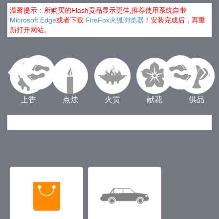
温馨提示：所购买的Flash贡品显示更佳,推荐使用系统自带
Microsoft Edge
或者下载
FireFox火狐浏览器
！安装完成后，再重
新打开网站。
上香
点烛
火贡
献花
供品