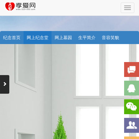
Toggl
navig
纪念首页
网上纪念堂
网上墓园
生平简介
音容笑貌
档案资料
追忆文章
时空信箱
亲友关系
祭奠记录
许愿祈福
天堂商城