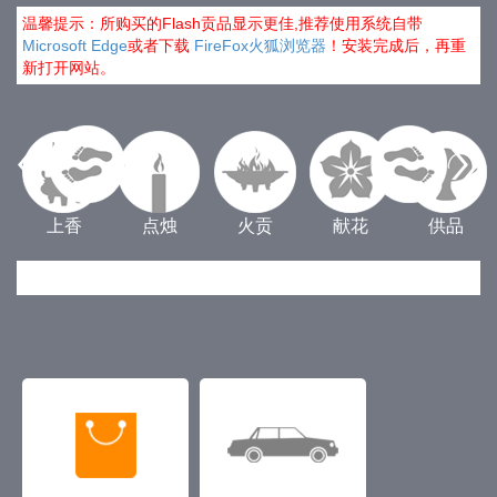
温馨提示：所购买的Flash贡品显示更佳,推荐使用系统自带
Microsoft Edge
或者下载
FireFox火狐浏览器
！安装完成后，再重
新打开网站。
上香
点烛
火贡
献花
供品