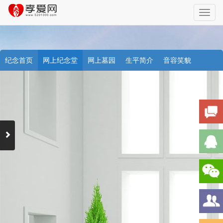
Toggl
navig
纪念首页
网上纪念堂
网上墓园
生平简介
音容笑貌
档案资料
追忆文章
时空信箱
亲友关系
祭奠记录
许愿祈福
天堂商城