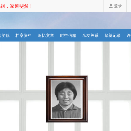
祖，家道斐然！
登录
容笑貌
档案资料
追忆文章
时空信箱
亲友关系
祭奠记录
许