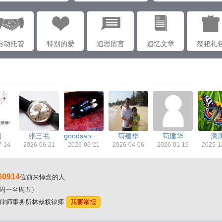
自动托管
特别的爱
追思留言
追忆文章
祭祀礼
烟
张三毛
goodsanmao
苟建华
苟建华
滴
7-14
2026-06-21
2026-06-21
2026-04-06
2026-01-19
2025-1
60914
位前来悼念的人
00（周一至周五）
东林氏律师事务所林叔权律师
我要举报