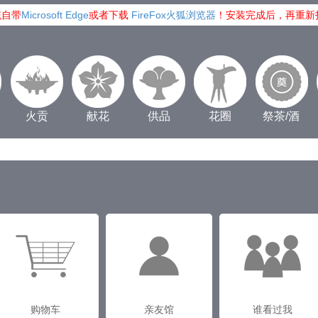
统自带
Microsoft Edge
或者下载
FireFox火狐浏览器
！安装完成后，再重新
火贡
献花
供品
花圈
祭茶/酒
购物车
亲友馆
谁看过我