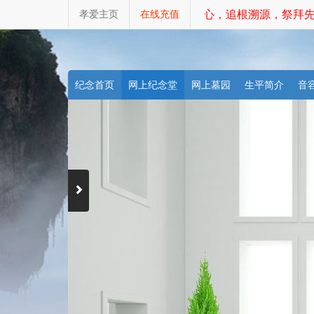
孝爱主页
在线充值
不忘初心，追根溯源，祭拜先
纪念首页
网上纪念堂
网上墓园
生平简介
音
天堂商城
祭祀礼包