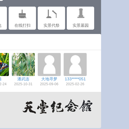
包
在线打扫
实景代祭
实景墓园
滴
潘武连
大地寻梦
133*****051
2-24
2025-10-31
2025-09-06
2025-02-26