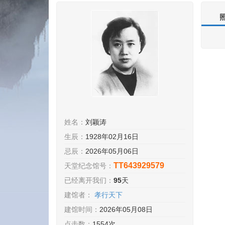
姓名：
刘颖涛
生辰：
1928年02月16日
忌辰：
2026年05月06日
TT643929579
天堂纪念馆号：
已经离开我们：
95
天
建馆者：
孝行天下
建馆时间：
2026年05月08日
点击数：
1554次