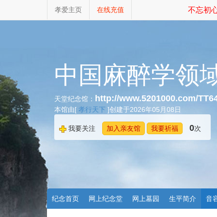
孝爱主页
在线充值
不忘初心
中国麻醉学领
http://www.5201000.com/TT6
天堂纪念馆：
本馆由[
孝行天下
]创建于2026年05月08日
0
我要关注
加入亲友馆
我要祈福
次
纪念首页
网上纪念堂
网上墓园
生平简介
音