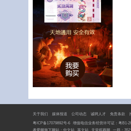
关于我们
媒体报道
公司动态
诚聘人才
免责条款
粤ICP备17079892号-6
增值电信业务经营许可证：粤B1-201
孝爱网旗下网站：
中文站
英文站
天堂殡葬网
一群：3521