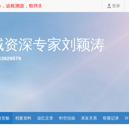
，追根溯源，祭拜先祖，家道斐然！
登录
域资深专家刘颖涛
43929579
容笑貌
档案资料
追忆文章
时空信箱
亲友关系
祭奠记录
许