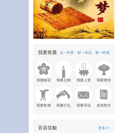
我要祭奠
点一柱香、献一束花、敬一杯酒
我要献花
我要点烛
我要上香
我要摆供
我要祭酒
我要行礼
我要写信
发表祭文
音容笑貌
更多>>