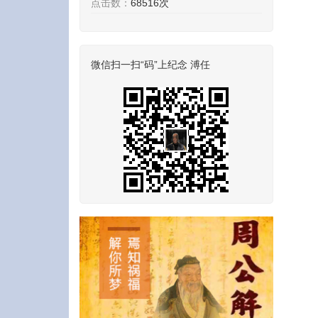
点击数：
68516次
微信扫一扫“码”上纪念 溥任