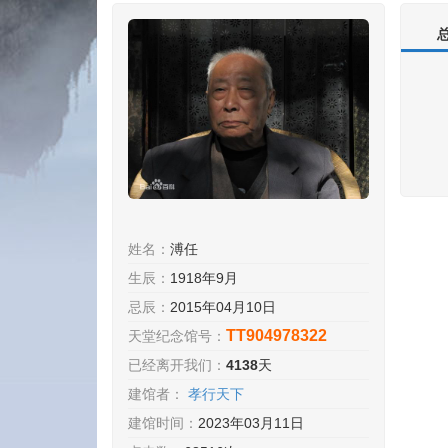
姓名：
溥任
生辰：
1918年9月
忌辰：
2015年04月10日
TT904978322
天堂纪念馆号：
已经离开我们：
4138
天
建馆者：
孝行天下
建馆时间：
2023年03月11日