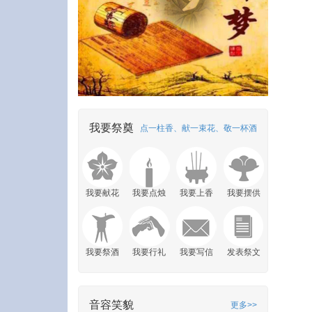
我要祭奠
点一柱香、献一束花、敬一杯酒
我要献花
我要点烛
我要上香
我要摆供
我要祭酒
我要行礼
我要写信
发表祭文
音容笑貌
更多>>