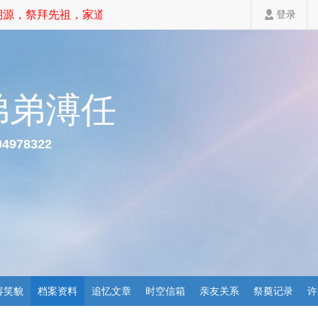
源，祭拜先祖，家道斐然！
登录
弟弟溥任
04978322
容笑貌
档案资料
追忆文章
时空信箱
亲友关系
祭奠记录
许