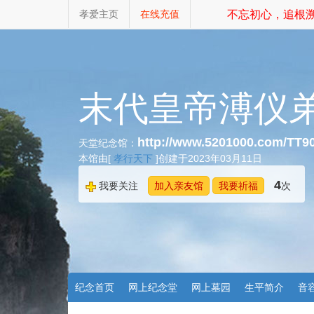
孝爱主页
在线充值
不忘初心，追根溯
末代皇帝溥仪
http://www.5201000.com/TT9
天堂纪念馆：
本馆由[
孝行天下
]创建于2023年03月11日
4
我要关注
加入亲友馆
我要祈福
次
纪念首页
网上纪念堂
网上墓园
生平简介
音