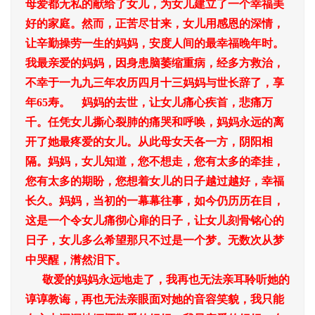
母爱都无私的献给了女儿，为女儿建立了一个幸福美
好的家庭。然而，正苦尽甘来，女儿用感恩的深情，
让辛勤操劳一生的妈妈，安度人间的最幸福晚年时。
我最亲爱的妈妈，因身患脑萎缩重病，经多方救治，
不幸于一九九三年农历四月十三妈妈与世长辞了，享
年65寿。 妈妈的去世，让女儿痛心疾首，悲痛万
千。任凭女儿撕心裂肺的痛哭和呼唤，妈妈永远的离
开了她最疼爱的女儿。从此母女天各一方，阴阳相
隔。妈妈，女儿知道，您不想走，您有太多的牵挂，
您有太多的期盼，您想着女儿的日子越过越好，幸福
长久。妈妈，当初的一幕幕往事，如今仍历历在目，
这是一个令女儿痛彻心扉的日子，让女儿刻骨铭心的
日子，女儿多么希望那只不过是一个梦。无数次从梦
中哭醒，潸然泪下。
敬爱的妈妈永远地走了，我再也无法亲耳聆听她的
谆谆教诲，再也无法亲眼面对她的音容笑貌，我只能