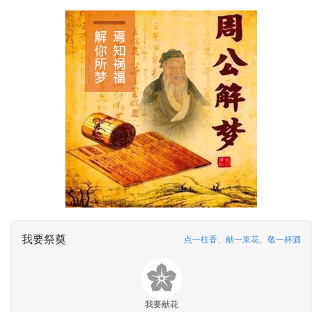
我要祭奠
点一柱香、献一束花、敬一杯酒
我要献花