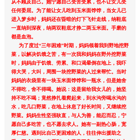
从不顾及自己。她宁愿自己受苦受累，也不让女儿受
任何委屈。为了能让女儿吃到玉米面饽饽，当女儿已
进入梦乡时，妈妈还在昏暗的灯下飞针走线，纳鞋底
一直纳到深夜，纳两双鞋底才挣二两玉米面。手磨的
都是血泡。
为了度过“三年困难”时期，妈妈领着我到野地挖野
菜，以解决饥饿之苦，有一次我和妈妈在野外挖野菜
时，妈妈由于饥饿、劳累、和口渴晕倒在地上，我吓
得大哭，大叫，周围一块挖野菜的人过来帮忙。当时
妈妈的衣袋里有一块玉米面饽饽和一瓶水，但是她舍
不得吃，舍不得喝。她说：这是留给我女儿的，她坚
持不吃不喝；竟然挣扎着爬起来，到水沟旁喝水沟的
水，吃几口野菜，在地上休息了好长时间，又继续挖
野菜。妈妈生性坚强耿直，与人为善，能忍而忍，宁
愿自己多吃苦，也不愿去求人。她有一副热心肠，宽
厚仁慈。遇到比自己更困难的人，往往伸出援助之