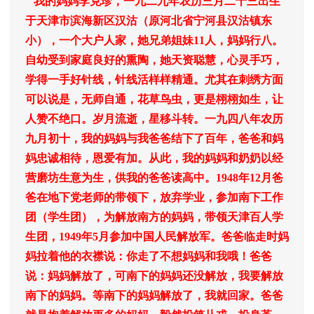
我的妈妈李克珍，一九二九年农历三月二十三出生
于天津市滨海新区汉沽（原河北省宁河县汉沽镇东
小），一个大户人家，她兄弟姐妹11人，妈妈行八。
自幼受到家庭良好的熏陶，她天资聪慧，心灵手巧，
学得一手好针线，针线活样样精通。尤其在刺绣方面
可以说是，无师自通，花草鸟虫，更是栩栩如生，让
人赞不绝口。岁月流逝，星移斗转。一九四八年农历
九月初十，我的妈妈与我爸爸结下了百年，爸爸和妈
妈忠诚相待，恩爱有加。从此，我的妈妈和奶奶以经
营磨坊生意为生，供我的爸爸读高中。1948年12月爸
爸在地下党老师的带领下，放弃学业，参加南下工作
团（学生团），为解放南方的妈妈，带领天津百人学
生团，1949年5月参加中国人民解放军。爸爸临走时妈
妈拉着他的衣襟说：你走了不想妈妈和我哦！爸爸
说：妈妈解放了，可南下的妈妈还没解放，我要解放
南下的妈妈。等南下的妈妈解放了，我就回家。爸爸