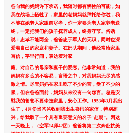
爸向我的妈妈许下承诺，我随时都有牺牲的可能，如
我在战场上牺牲了，家里的老妈妈就拜托给你啦，我
不能在她老人家跟前尽孝，你一定要为老人家养老送
终，一定把我们的孩子抚养成人，终身守节。俗话
说：忠孝不能两全，爸爸忠于军人的天职，同时也深
爱着自己的家庭和妻子。在部队期间，他经常给家里
写信，字里行间，表达着对家
庭、对自己的母亲和妻子的爱恋。他非常知道，我的
妈妈有多么的不容易，言语之中，对我妈妈无尽的感
激之情。尽管妈妈在家里吃了不少的苦，受了不少的
累，但在爸爸面前，妈妈从来没有一句怨言。总是安
慰我的爸爸不要牵挂家里，安心工作。1953年3月我出
生了，4月份当爸爸收到我出生喜讯的家信，特别高
兴，给我取了一个具有重要意义的名子“赴朝”。因这
一天晚上，（空军14师42团）爸爸将第二次奔赴抗美