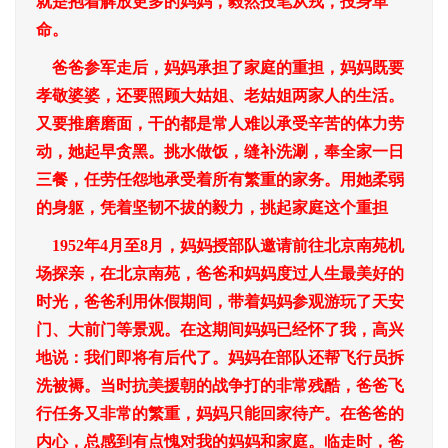
就是抱着解放更多的妈妈，毅然投笔从戎，投身革
命。
爸爸参军走后，妈妈承担了家庭的重担，妈妈既要
孝敬婆婆，还要照顾大姑姐、老姑姐两家人的生活。
又要推磨磨面，干的都是常人难以承受辛苦的体力劳
动，她起早贪黑。挑水做饭，缝补洗涮，奉全家一日
三餐，任劳任怨地承受着所有繁重的家务。用她柔弱
的身躯，凭着坚韧不拔的毅力，挑起家庭这个重担
1952年4月至8月，妈妈授部队邀请前往北京南苑机
场探亲，在北京南苑，爸爸和妈妈度过人生最美好的
时光，爸爸利用休假期间，带着妈妈参观游玩了天安
门、大前门等景观。在这期间妈妈已经怀了我，高兴
地说：我们即将有后代了。妈妈在部队还帮飞行员拆
洗被褥。当时抗美援朝的战争打的非常残酷，爸爸飞
行任务又非常的繁重，妈妈只能回家待产。在爸爸的
内心，总感到有点愧对我的妈妈和家庭。临走时，爸