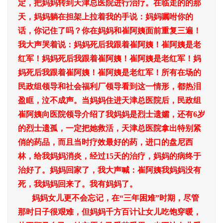
定，把妈妈转到天津总医院进行治疗。在临走的的那
天，妈妈躺在担架上拉着我的手说：妈妈嘱咐你的
话，你记住了吗？你在妈妈和崔阿姨面前重复三遍！
我大声哭着说：妈妈死后我跟着崔阿姨！崔阿姨是老
红军！妈妈死后我跟着崔阿姨！崔阿姨是老红军！妈
妈死后我跟着崔阿姨！崔阿姨是老红军！所有在场的
民政组领导和社会福利厂领导看到这一情形，都热泪
盈眶，泣不成声。当妈妈住进天津总医院后，民政组
崔阿姨向医院领导介绍了我妈妈是烈士遗孀，还有6岁
的烈士遗孤，一定把她救活，天津总医院拿出特别紧
俏的药品，而且当时疗效最好的药，进口的盘尼西
林，给我妈妈消炎，经过15天的治疗，妈妈的病终于
治好了。妈妈回家了，我大声喊：崔阿姨我妈妈没有
死，我妈妈回来了。我有妈妈了。
妈妈女儿更不会忘记，在“三年困难”时期，尽管
那时日子很艰难，但妈妈千方百计让女儿吃饱穿暖，