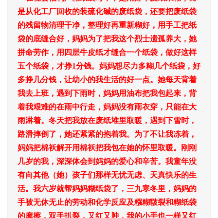
是从化工厂回收的装硫化碱的废纸袋，还要把废纸袋
的残留物清理干净，整理好再重新糊好，用手工把纸
袋的底缝合好，妈妈为了把我这个烈士遗孤养大，她
拼命劳作，用四层牛皮纸才缝合一个纸袋，做好这样
五个纸袋，才挣1分钱。妈妈想尽力多糊几个纸袋，好
多挣几分钱，让幼小的我生活的好一点。她每天背着
我去上班，遇到下雨时，妈妈用油布把我包起来，背
着我艰难的在雨中行走，妈妈没有雨衣穿，只能在大
雨淋着。冬天把我放在废纸堆里取暖，遇到下雪时，
路滑摔倒了，她还紧紧的抱着我。为了不让我冻着，
妈妈把棉袄解开用棉袄把我包在她的怀里取暖。刚刚
几岁的我，深深体会到妈妈的爱心和辛苦。我童年没
有向其他（她）孩子们那样无忧无虑、天真快乐的生
活。我六岁就帮妈妈糊纸袋了，三九寒冬里，妈妈的
手被无休无止的劳动和化学反应及糨糊皲裂和糊纸袋
的摩擦，双手扒裂，又红又肿，我的小手也一样又红