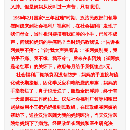
又肿。但是妈妈从没叫过一声苦，只有眼泪。
1960年2月国家“三年困难”时期。汉沽民政部门领导
崔阿姨来到社会福利厂视察时，在社会福利厂发现了
我们母女，当时崔阿姨摸着我红肿的小手，已泣不成
声，问我和妈妈的手痛吗？当时妈妈教我说：“告诉崔
阿姨手不疼”；当时我大声哭着说：“崔阿姨别哭，我
的手不痛、我不饿、我不冷”。后来在崔阿姨（崔阿姨
是老红军）的关怀下，政府每月给予我抚恤金8元。
社会福利厂糊纸袋因没有防护，妈妈的手直接与硫
化碱长期接触，因化学反应和糊纸袋的摩擦，妈妈的
手指都烂了，鼻子也溃烂了，脸颊全部浮肿，终于有
一天晕倒在工作岗位上。汉沽社会福利厂领导和哑巴
赵姑姑用小车把妈妈推到民政组，在民政组崔阿姨的
帮助下，送往汉沽医院为我的妈妈医治，当天汉沽医
院给妈妈下了病危。经民政组崔阿姨和医生研究决