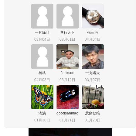
一片绿叶
孝行天下
张三毛
08月04日
08月01日
04月04日
楠枫
Jackson
一丸诺夫
04月03日
03月12日
03月07日
滴滴
goodsanmao
悲痛欲绝
01月30日
01月21日
01月20日