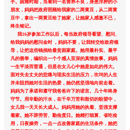
手。困难时期，当看到一名营养不良，身患浮肿的小
朋友，妈妈把政府照顾给我家的二两黄豆，从二两黄
豆中，拿出一两黄豆给了她家，让她家人感激不已，
终生铭记。
我16岁参加工作以后，每当政府领导看望、慰问、
给我妈妈的慰问金时 ，妈妈不要，让我转交给政府领
导，让把这些钱捐给最贫困家庭。她用最朴实、最平
凡的善举，编织出一个个感人至深的真情故事。妈妈
一生平淡而普通，但是在女儿心中她是如此的伟大。
面对失去丈夫的悲痛与现实生活的压力，坎坷的人生
并未阻挡她对生活的热爱，她仍然坚强地向前走着。
妈妈为了承诺和遵守我爸爸许下的诺言。几十年终身
守节。用辛勤的汗水，在千辛万苦和殷切的盼望中，
女儿我一天天长大成人。妈妈用她的执着、坚强支撑
着家。她不辞劳苦、勤俭度日。她精打细算、省吃俭
用，日夜操劳，一点一点改善家庭的生活条件，她把