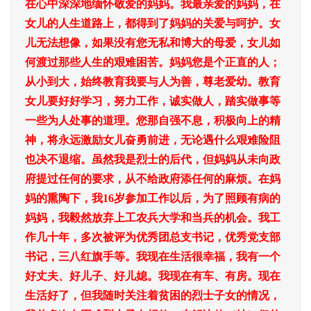
在心中深深地缅怀敬爱的妈妈。我最亲爱的妈妈，在
女儿的人生道路上，都得到了妈妈的关爱与呵护。女
儿无法想像，如果没有您无私和博大的母爱，女儿如
何渡过那些人生的艰难困苦。妈妈您是个正直的人；
从小到大，始终教育我要与人为善，尊老爱幼。教育
女儿要好好学习，努力工作，诚实做人，踏实做事等
一些为人处事的道理。您那自强不息，积极向上的精
神，将永远激励女儿奋勇前进，无论遇什么艰难险阻
也决不退缩。虽然我是烈士的后代，但妈妈从未向政
府提过任何的要求，从不给政府添任何的麻烦。在妈
妈的熏陶下，我16岁参加工作以后，为了照顾有病的
妈妈，我毅然放弃上工农兵大学和当兵的机会。我工
作几十年，多次被评为优秀团总支书记，优秀党支部
书记，三八红旗手等。我现在生活很幸福，我有一个
好丈夫、好儿子、好儿媳。我现在有车、有房。现在
生活好了，但我随时关注着贫困的烈士子女的情况，