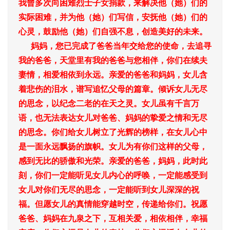
我曾多次向困难烈士子女捐款，来解决他（她）们的
实际困难，并为他（她）们写信，安抚他（她）们的
心灵，鼓励他（她）们自强不息，创造美好的未来。
妈妈，您已完成了爸爸当年交给您的使命，去追寻
我的爸爸，天堂里有我的爸爸与您相伴，你们在续夫
妻情，相爱相依到永远。亲爱的爸爸和妈妈，女儿含
着悲伤的泪水，谱写追忆父母的篇章。倾诉女儿无尽
的思念，以纪念二老的在天之灵。女儿虽有千言万
语，也无法表达女儿对爸爸、妈妈的挚爱之情和无尽
的思念。你们给女儿树立了光辉的榜样，在女儿心中
是一面永远飘扬的旗帜。女儿为有你们这样的父母，
感到无比的骄傲和光荣。亲爱的爸爸，妈妈，此时此
刻，你们一定能听见女儿内心的呼唤，一定能感受到
女儿对你们无尽的思念，一定能听到女儿深深的祝
福。但愿女儿的真情能穿越时空，传递给你们。祝愿
爸爸、妈妈在九泉之下，互相关爱，相依相伴，幸福