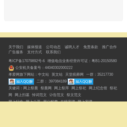
关于我们
媒体报道
公司动态
诚聘人才
免责条款
推广合作
广告服务
支付方式
联系我们
粤ICP备17079892号-6
增值电信业务经营许可证：粤B1-20150580
公安机关备案号：44040302000222
孝爱网旗下网站：
中文站
英文站
天堂殡葬网
一群：35217730
二群： 397084189
关健词：
网上祭奠
祭奠网
网上祭拜
网上祭祀
网上纪念馆
祭祀
网
网上扫墓
悼词范文
讣告范文
祭文范文
网上纪念
网上公墓
周公解梦
在线家谱
网上家谱