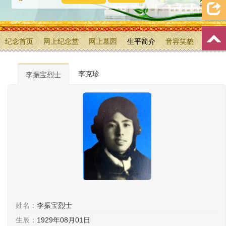
纪念首页
网上纪念堂
网上墓园
生平简介
音容笑貌
档案资料
追忆文章
时空信箱
亲友关系
祭奠记录
李克珍
李振宝烈士
许愿祈福
姓名：
李振宝烈士
生辰：
1929年08月01日