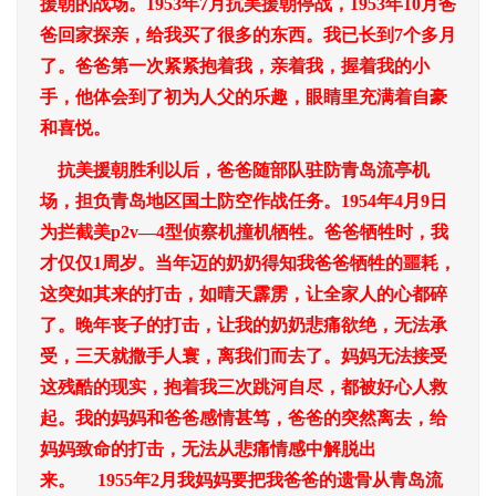
援朝的战场。1953年7月抗美援朝停战，1953年10月爸
爸回家探亲，给我买了很多的东西。我已长到7个多月
了。爸爸第一次紧紧抱着我，亲着我，握着我的小
手，他体会到了初为人父的乐趣，眼睛里充满着自豪
和喜悦。
抗美援朝胜利以后，爸爸随部队驻防青岛流亭机
场，担负青岛地区国土防空作战任务。1954年4月9日
为拦截美p2v―4型侦察机撞机牺牲。爸爸牺牲时，我
才仅仅1周岁。当年迈的奶奶得知我爸爸牺牲的噩耗，
这突如其来的打击，如晴天霹雳，让全家人的心都碎
了。晚年丧子的打击，让我的奶奶悲痛欲绝，无法承
受，三天就撒手人寰，离我们而去了。妈妈无法接受
这残酷的现实，抱着我三次跳河自尽，都被好心人救
起。我的妈妈和爸爸感情甚笃，爸爸的突然离去，给
妈妈致命的打击，无法从悲痛情感中解脱出
来。 1955年2月我妈妈要把我爸爸的遗骨从青岛流