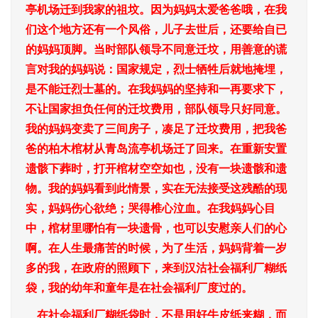
亭机场迁到我家的祖坟。因为妈妈太爱爸爸哦，在我
们这个地方还有一个风俗，儿子去世后，还要给自已
的妈妈顶脚。当时部队领导不同意迁坟，用善意的谎
言对我的妈妈说：国家规定，烈士牺牲后就地掩埋，
是不能迁烈士墓的。在我妈妈的坚持和一再要求下，
不让国家担负任何的迁坟费用，部队领导只好同意。
我的妈妈变卖了三间房子，凑足了迁坟费用，把我爸
爸的柏木棺材从青岛流亭机场迁了回来。在重新安置
遗骸下葬时，打开棺材空空如也，没有一块遗骸和遗
物。我的妈妈看到此情景，实在无法接受这残酷的现
实，妈妈伤心欲绝；哭得椎心泣血。在我妈妈心目
中，棺材里哪怕有一块遗骨，也可以安慰亲人们的心
啊。在人生最痛苦的时候，为了生活，妈妈背着一岁
多的我，在政府的照顾下，来到汉沽社会福利厂糊纸
袋，我的幼年和童年是在社会福利厂度过的。
在社会福利厂糊纸袋时，不是用好牛皮纸来糊，而