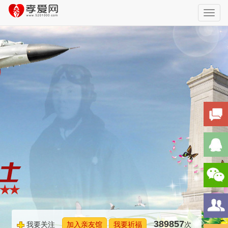
Toggl
navig
389857
我要关注
加入亲友馆
我要祈福
次