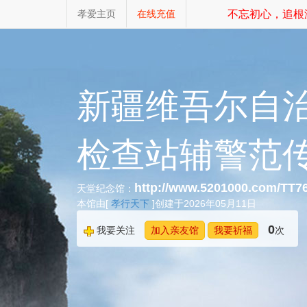
孝爱主页
在线充值
不忘初心，追根溯
新疆维吾尔自
检查站辅警范
http://www.5201000.com/TT7
天堂纪念馆：
本馆由[
孝行天下
]创建于2026年05月11日
0
我要关注
加入亲友馆
我要祈福
次