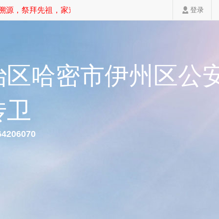
源，祭拜先祖，家道斐然！
登录
治区哈密市伊州区公
传卫
64206070