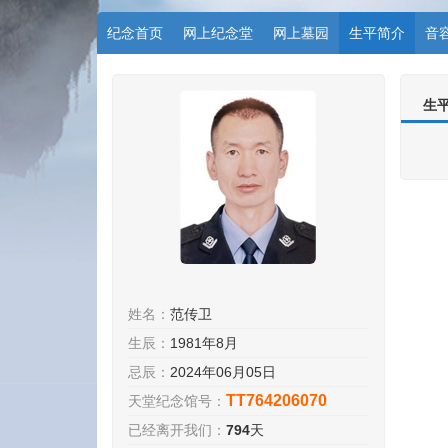
纪念首页
网上纪念堂
网上墓园
生平简介
音
生
姓名：
范传卫
生辰：
1981年8月
忌辰：
2024年06月05日
TT764206070
天堂纪念馆号：
已经离开我们：
794
天