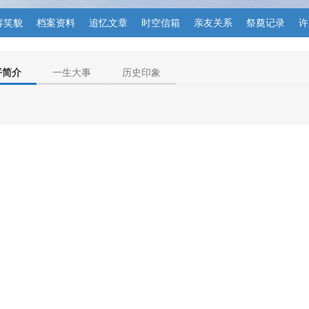
容笑貌
档案资料
追忆文章
时空信箱
亲友关系
祭奠记录
许
平简介
一生大事
历史印象