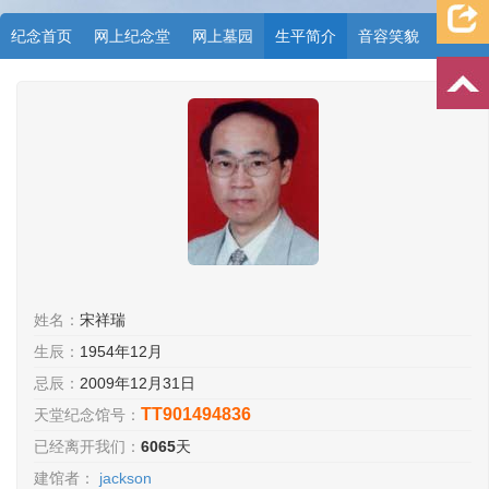
纪念首页
网上纪念堂
网上墓园
生平简介
音容笑貌
档案资料
追忆文章
时空信箱
亲友关系
祭奠记录
许愿祈福
姓名：
宋祥瑞
生辰：
1954年12月
忌辰：
2009年12月31日
TT901494836
天堂纪念馆号：
已经离开我们：
6065
天
建馆者：
jackson