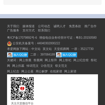
关于我们
媒体报道
公司动态
诚聘人才
免责条款
推广合作
广告服务
支付方式
联系我们
粤ICP备17079892号-6
增值电信业务经营许可证：粤B1-20150580
公安机关备案号：44040302000222
孝爱网旗下网站：
中文站
英文站
天堂殡葬网
一群：35217730
二群： 397084189
关健词：
网上祭奠
祭奠网
网上祭拜
网上祭祀
网上纪念馆
祭祀
网
网上扫墓
悼词范文
讣告范文
祭文范文
网上纪念
网上公墓
周公解梦
在线家谱
网上家谱
关注天堂微信平台