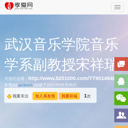
Toggl
navig
武汉音乐学院音乐
学系副教授宋祥瑞
http://www.5201000.com/TT901494836
天堂纪念馆：
本馆由[
jackson
]创建于2012年05月06日
1
我要关注
加入亲友馆
我要祈福
次