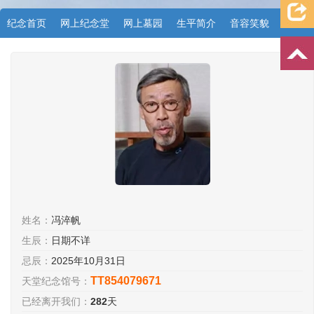
纪念首页
网上纪念堂
网上墓园
生平简介
音容笑貌
档案资料
追忆文章
时空信箱
亲友关系
祭奠记录
许愿祈福
姓名：
冯淬帆
生辰：
日期不详
忌辰：
2025年10月31日
TT854079671
天堂纪念馆号：
已经离开我们：
282
天