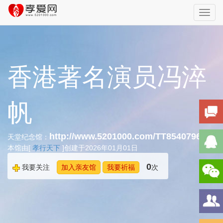
Toggl
navig
香港著名演员冯淬
帆
http://www.5201000.com/TT854079671
天堂纪念馆：
本馆由[
孝行天下
]创建于2026年01月01日
0
我要关注
加入亲友馆
我要祈福
次