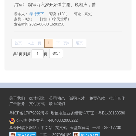
浴室》 魏宗万六岁开始看京剧、说相声，曾
发布人：
孝行天下
阅读（131）
评论（0次）
点赞（0次）
打赏（0个天堂币）
发布时间:2026-06-03 16:03:50
首页
«上一页
1
下一页»
尾页
确定
共1页,到第
页
关于我们
媒体报道
公司动态
诚聘人才
免责条款
推广合作
广告服务
支付方式
联系我们
粤ICP备17079892号-6
增值电信业务经营许可证：粤B1-20150580
公安机关备案号：44040302000222
孝爱网旗下网站：
中文站
英文站
天堂殡葬网
一群：35217730
二群： 397084189