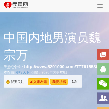
Toggl
navig
中国内地男演员魏
宗万
http://www.5201000.com/TT761558040
天堂纪念馆：
本馆由[
孝行天下
]创建于2026年06月03日
1
我要关注
加入亲友馆
我要祈福
次