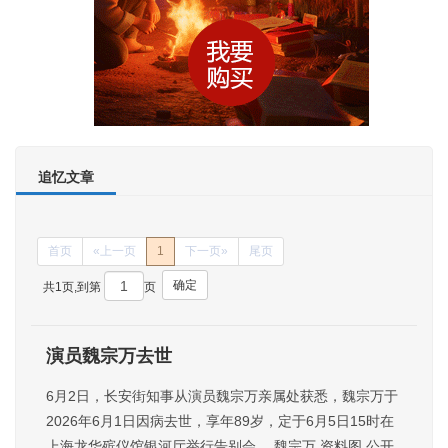
追忆文章
首页
«上一页
1
下一页»
尾页
确定
共1页,到第
页
演员魏宗万去世
6月2日，长安街知事从演员魏宗万亲属处获悉，魏宗万于
2026年6月1日因病去世，享年89岁，定于6月5日15时在
上海龙华殡仪馆银河厅举行告别会。 魏宗万 资料图 公开