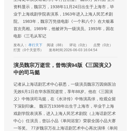
资料显示，魏宗万，1938年11月24日出生于上海市，毕
业于上海戏剧学院表演系，1963年进入上海人民艺术剧
院。 1983年，魏宗万凭借电影《一个和八个》在大银幕
首次亮相。1989年，他被评为一级演员。1993年，因在
电影《三毛从军记
发布人：
孝行天下
阅读（88）
评论（0次）
点赞（0次）
打赏（0个天堂币）
发布时间:2026-06-03 16:04:54
演员魏宗万逝世，曾饰演94版《三国演义》
中的司马懿
记者从上海话剧艺术中心获悉，一级演员魏宗万因病医治
无效6月1日在华东医院逝世，享年88岁。他在《三国演
义》中饰演司马懿，在《水浒传》中饰演高俅，给观众留
下深刻印象。 魏宗万1938年出生于上海市，毕业于上海
戏剧学院表演系，进入上海人民艺术剧院（上海话剧艺术
中心）任演员，曾以小品《单间浴室》荣获全国小品大赛
一等奖。 77岁魏宗万在上海话剧艺术中心再次演绎《单间