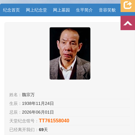
纪念首页
网上纪念堂
网上墓园
生平简介
音容笑貌
档案资料
追忆文章
时空信箱
亲友关系
祭奠记录
许愿祈福
姓名：
魏宗万
生辰：
1938年11月24日
忌辰：
2026年06月01日
TT761558040
天堂纪念馆号：
已经离开我们：
69
天