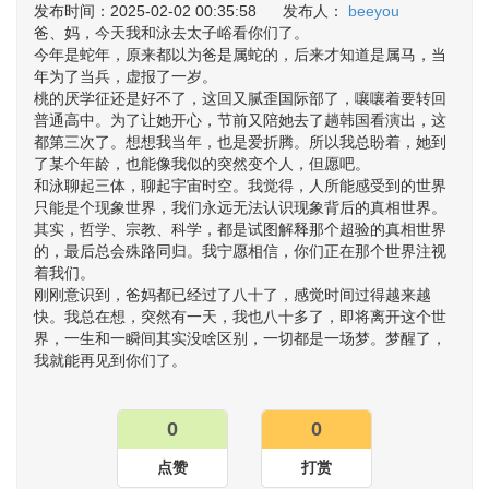
发布时间：2025-02-02 00:35:58 发布人：
beeyou
爸、妈，今天我和泳去太子峪看你们了。
今年是蛇年，原来都以为爸是属蛇的，后来才知道是属马，当
年为了当兵，虚报了一岁。
桃的厌学征还是好不了，这回又腻歪国际部了，嚷嚷着要转回
普通高中。为了让她开心，节前又陪她去了趟韩国看演出，这
都第三次了。想想我当年，也是爱折腾。所以我总盼着，她到
了某个年龄，也能像我似的突然变个人，但愿吧。
和泳聊起三体，聊起宇宙时空。我觉得，人所能感受到的世界
只能是个现象世界，我们永远无法认识现象背后的真相世界。
其实，哲学、宗教、科学，都是试图解释那个超验的真相世界
的，最后总会殊路同归。我宁愿相信，你们正在那个世界注视
着我们。
刚刚意识到，爸妈都已经过了八十了，感觉时间过得越来越
快。我总在想，突然有一天，我也八十多了，即将离开这个世
界，一生和一瞬间其实没啥区别，一切都是一场梦。梦醒了，
我就能再见到你们了。
0
0
点赞
打赏