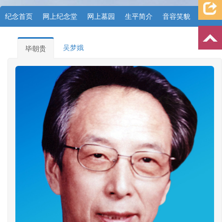
纪念首页
网上纪念堂
网上墓园
生平简介
音容笑貌
档案资料
追忆文章
时空信箱
亲友关系
祭奠记录
吴梦娥
毕朝贵
许愿祈福