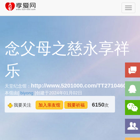
Toggl
navig
念父母之慈永享祥
乐
http://www.5201000.com/TT271046059
天堂纪念馆：
本馆由[
biyong
]创建于2024年01月02日
6150
我要关注
加入亲友馆
我要祈福
次