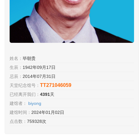
姓名：
毕朝贵
生辰：
1942年09月17日
忌辰：
2014年07月31日
TT271046059
天堂纪念馆号：
已经离开我们：
4391
天
建馆者：
biyong
建馆时间：
2024年01月02日
点击数：
759328次