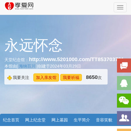
Toggl
navig
永远怀念
http://www.5201000.com/TT853703781
天堂纪念馆：
本馆由[
海纳百川
]创建于2024年03月29日
8650
我要关注
加入亲友馆
我要祈福
次
纪念首页
网上纪念堂
网上墓园
生平简介
音容笑貌