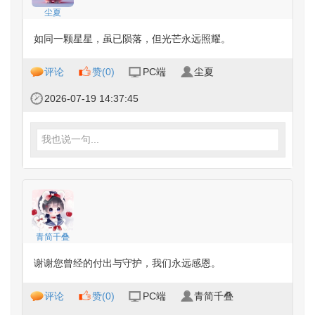
尘夏
如同一颗星星，虽已陨落，但光芒永远照耀。
评论
赞(
0
)
PC端
尘夏
2026-07-19 14:37:45
我也说一句...
青简千叠
谢谢您曾经的付出与守护，我们永远感恩。
评论
赞(
0
)
PC端
青简千叠