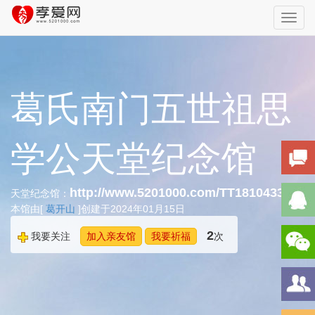
Toggl
navig
葛氏南门五世祖思
学公天堂纪念馆
http://www.5201000.com/TT181043303
天堂纪念馆：
本馆由[
葛开山
]创建于2024年01月15日
2
我要关注
加入亲友馆
我要祈福
次