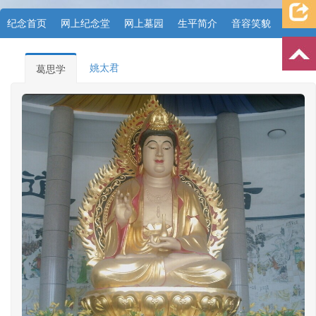
纪念首页
网上纪念堂
网上墓园
生平简介
音容笑貌
档案资料
追忆文章
时空信箱
亲友关系
祭奠记录
姚太君
葛思学
许愿祈福