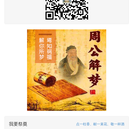
我要祭奠
点一柱香、献一束花、敬一杯酒