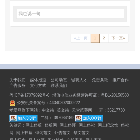
我也说一句...
«上一页
1
2
下一页»
关于我们
媒体报道
公司动态
诚聘人才
免责条款
推广合作
广告服务
支付方式
联系我们
粤ICP备17079892号-6
增值电信业务经营许可证：粤B1-20150580
公安机关备案号：44040302000222
孝爱网旗下网站：
中文站
英文站
天堂殡葬网
一群：35217730
二群： 397084189
关健词：
网上祭奠
祭奠网
网上祭拜
网上祭祀
网上纪念馆
祭祀
网
网上扫墓
悼词范文
讣告范文
祭文范文