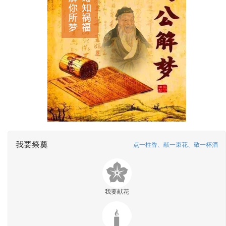
我要祭奠
点一柱香、献一束花、敬一杯酒
我要献花