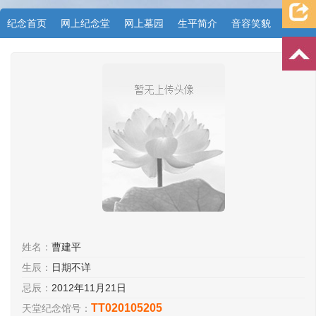
纪念首页
网上纪念堂
网上墓园
生平简介
音容笑貌
档案资料
追忆文章
时空信箱
亲友关系
祭奠记录
许愿祈福
姓名：
曹建平
生辰：
日期不详
忌辰：
2012年11月21日
TT020105205
天堂纪念馆号：