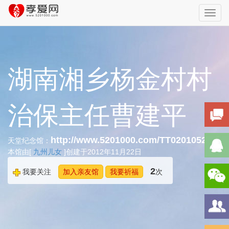
Toggl
navig
湖南湘乡杨金村村
治保主任曹建平
http://www.5201000.com/TT020105205
天堂纪念馆：
本馆由[
九州儿女
]创建于2012年11月22日
2
我要关注
加入亲友馆
我要祈福
次