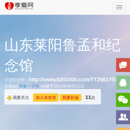
Toggl
navig
山东莱阳鲁孟和纪
念馆
http://www.5201000.com/TT256175752
天堂纪念馆：
本馆由[
齐鲁一子牛
]创建于2024年04月01日
11
我要关注
加入亲友馆
我要祈福
次