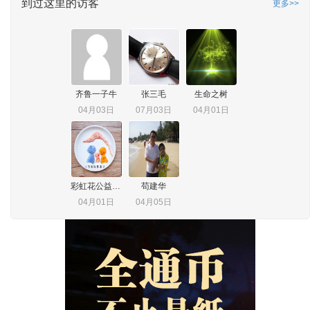
到过这里的访客
更多>>
齐鲁一子牛
张三毛
生命之树
04月03日
07月03日
04月01日
彩虹花公益小书房
苟建华
04月01日
04月05日