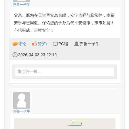
齐鲁一子牛
父亲，愿您在天堂里安息长眠，安宁吉祥与您常伴，幸福
安乐与您同驻。保佑您的子孙后代平安健康，事事如意！
心想事成，吉祥安宁！
评论
赞(
0
)
PC端
齐鲁一子牛
2026-04-03 23:22:19
我也说一句...
齐鲁一子牛