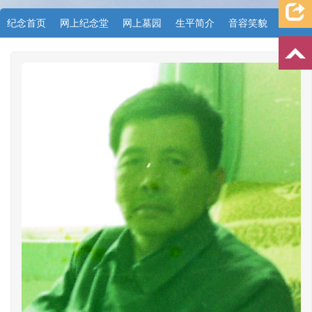
纪念首页
网上纪念堂
网上墓园
生平简介
音容笑貌
档案资料
追忆文章
时空信箱
亲友关系
祭奠记录
许愿祈福