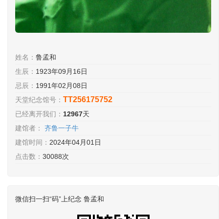
姓名：
鲁孟和
生辰：
1923年09月16日
忌辰：
1991年02月08日
TT256175752
天堂纪念馆号：
已经离开我们：
12967
天
建馆者：
齐鲁一子牛
建馆时间：
2024年04月01日
点击数：
30088次
微信扫一扫“码”上纪念 鲁孟和