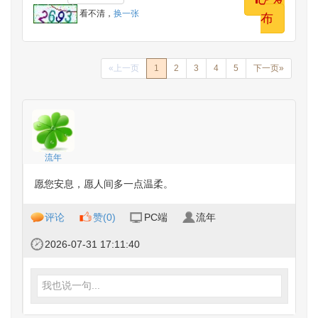
发
看不清，
换一张
布
«上一页
1
2
3
4
5
下一页»
流年
愿您安息，愿人间多一点温柔。
评论
赞(
0
)
PC端
流年
2026-07-31 17:11:40
我也说一句...