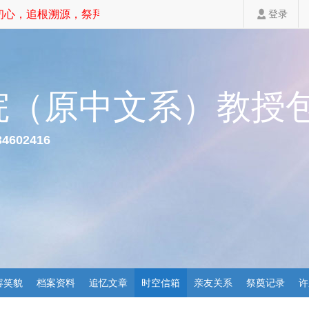
心，追根溯源，祭拜先祖，家道斐然！
登录
院（原中文系）教授
34602416
容笑貌
档案资料
追忆文章
时空信箱
亲友关系
祭奠记录
许