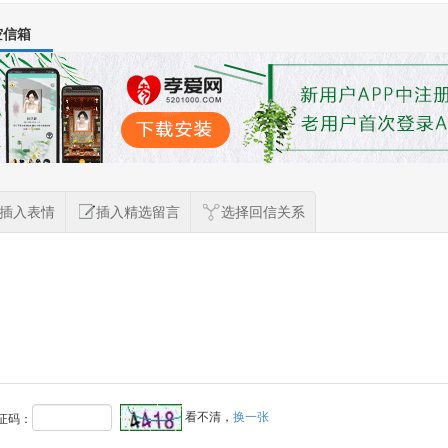
空信箱
插入表情
插入精选留言
选择回信关系
看不清，
换一张
证码：