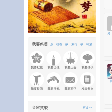
另
我要祭奠
点一柱香、献一束花、敬一杯酒
我要献花
我要点烛
我要上香
我要摆供
我要祭酒
我要行礼
我要写信
发表祭文
音容笑貌
更多>>