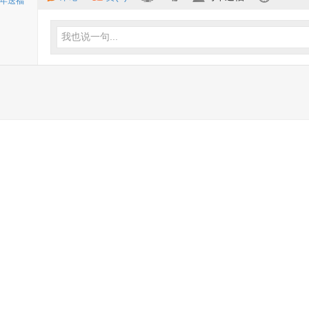
年送福
我也说一句...