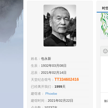
时
姓名：
包永新
生辰：
1932年03月08日
忌辰：
2021年02月14日
TT334602416
天堂纪念馆号：
已经离开我们：
1999
天
建馆者：
Phoebe
建馆时间：
2021年02月22日
验
点击数：
10237次