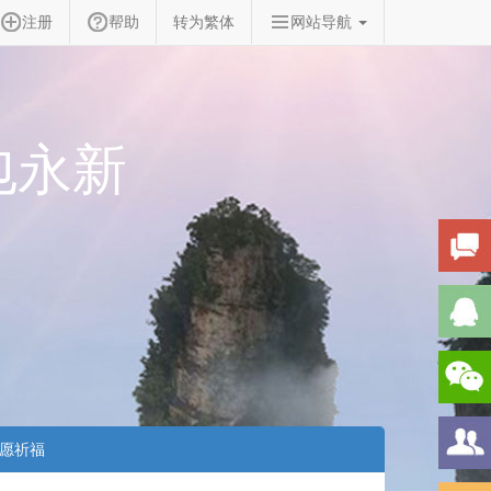
注册
帮助
转为繁体
网站导航
包永新
愿祈福