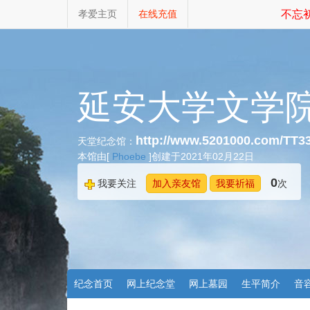
孝爱主页
在线充值
不忘初
延安大学文学
http://www.5201000.com/TT3
天堂纪念馆：
本馆由[
Phoebe
]创建于2021年02月22日
0
我要关注
加入亲友馆
我要祈福
次
纪念首页
网上纪念堂
网上墓园
生平简介
音