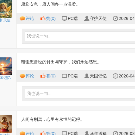
愿您安息，愿人间多一点温柔。
评论
赞(
0
)
PC端
守护天使
2026-04
护天使
我也说一句...
谢谢您曾经的付出与守护，我们永远感恩。
评论
赞(
0
)
PC端
天国记忆
2026-04
国记忆
我也说一句...
人间有别离，心里有永恒的记得。
评论
赞(
0
)
PC端
马年送福
2026-03